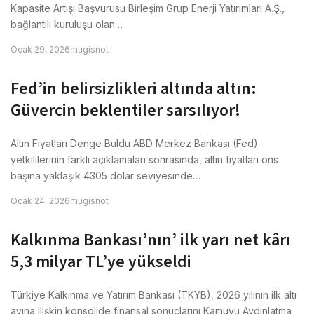
Kapasite Artışı Başvurusu Birleşim Grup Enerji Yatırımları A.Ş.,
bağlantılı kuruluşu olan…
Ocak 29, 2026
mugisnot
Fed’in belirsizlikleri altında altın:
Güvercin beklentiler sarsılıyor!
Altın Fiyatları Denge Buldu ABD Merkez Bankası (Fed)
yetkililerinin farklı açıklamaları sonrasında, altın fiyatları ons
başına yaklaşık 4305 dolar seviyesinde…
Ocak 24, 2026
mugisnot
Kalkınma Bankası’nın’ ilk yarı net kârı
5,3 milyar TL’ye yükseldi
Türkiye Kalkınma ve Yatırım Bankası (TKYB), 2026 yılının ilk altı
ayına ilişkin konsolide finansal sonuçlarını Kamuyu Aydınlatma