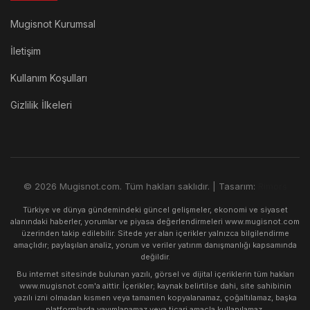
Mugisnot Kurumsal
İletişim
Kullanım Koşulları
Gizlilik İlkeleri
© 2026 Mugisnot.com. Tüm hakları saklıdır. | Tasarım:
Rimors
Türkiye ve dünya gündemindeki güncel gelişmeler, ekonomi ve siyaset
alanındaki haberler, yorumlar ve piyasa değerlendirmeleri www.mugisnot.com
üzerinden takip edilebilir. Sitede yer alan içerikler yalnızca bilgilendirme
amaçlıdır; paylaşılan analiz, yorum ve veriler yatırım danışmanlığı kapsamında
değildir.
Bu internet sitesinde bulunan yazılı, görsel ve dijital içeriklerin tüm hakları
www.mugisnot.com'a aittir. İçerikler; kaynak belirtilse dahi, site sahibinin
yazılı izni olmadan kısmen veya tamamen kopyalanamaz, çoğaltılamaz, başka
platformlarda yayımlanamaz veya ticari amaçla kullanılamaz.