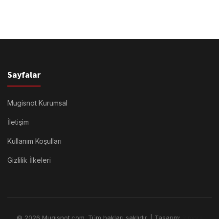
Sayfalar
Mugisnot Kurumsal
İletişim
Kullanım Koşulları
Gizlilik İlkeleri
© 2026 Mugisnot.com. Tüm hakları saklıdır. | Tasarım:
Rimors