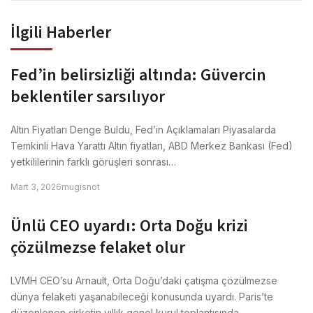
İlgili Haberler
Fed’in belirsizliği altında: Güvercin
beklentiler sarsılıyor
Altın Fiyatları Denge Buldu, Fed’in Açıklamaları Piyasalarda
Temkinli Hava Yarattı Altın fiyatları, ABD Merkez Bankası (Fed)
yetkililerinin farklı görüşleri sonrası…
Mart 3, 2026
mugisnot
Ünlü CEO uyardı: Orta Doğu krizi
çözülmezse felaket olur
LVMH CEO’su Arnault, Orta Doğu’daki çatışma çözülmezse
dünya felaketi yaşanabileceği konusunda uyardı. Paris’te
düzenlenen şirketin yıllık genel kurul toplantısında