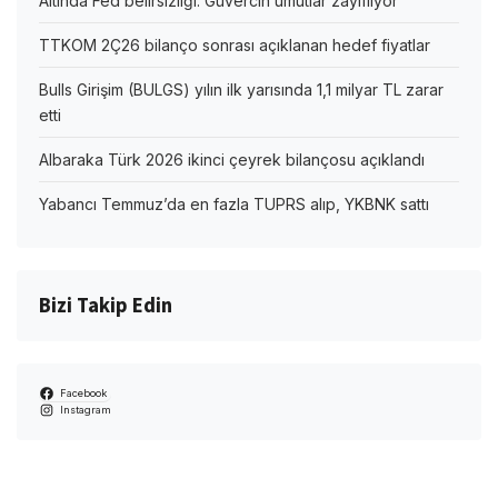
Altında Fed belirsizliği: Güvercin umutlar zayıflıyor
TTKOM 2Ç26 bilanço sonrası açıklanan hedef fiyatlar
Bulls Girişim (BULGS) yılın ilk yarısında 1,1 milyar TL zarar
etti
Albaraka Türk 2026 ikinci çeyrek bilançosu açıklandı
Yabancı Temmuz’da en fazla TUPRS alıp, YKBNK sattı
Bizi Takip Edin
Facebook
Instagram