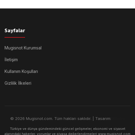
Sayfalar
Mugisnot Kurumsal
İletişim
Kullanım Koşulları
Gizlilik İlkeleri
© 2026 Mugisnot.com. Tüm hakları saklıdır. | Tasarım:
Rimors
Türkiye ve dünya gündemindeki güncel gelişmeler, ekonomi ve siyaset
alanındaki haberler, yorumlar ve piyasa değerlendirmeleri www.mugisnot.com