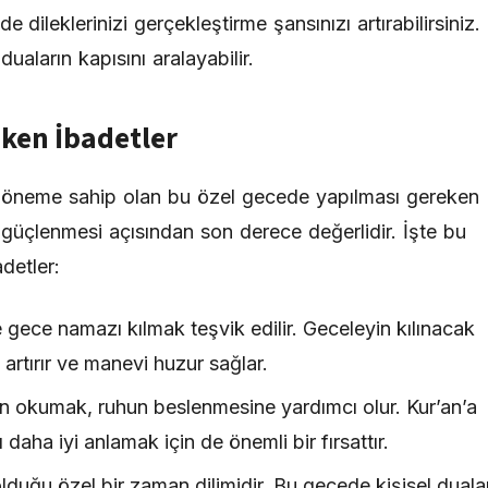
de dileklerinizi gerçekleştirme şansınızı artırabilirsiniz.
uaların kapısını aralayabilir.
eken İbadetler
r öneme sahip olan bu özel gecede yapılması gereken
 güçlenmesi açısından son derece değerlidir. İşte bu
detler:
 gece namazı kılmak teşvik edilir. Geceleyin kılınacak
i artırır ve manevi huzur sağlar.
 okumak, ruhun beslenmesine yardımcı olur. Kur’an’a
daha iyi anlamak için de önemli bir fırsattır.
lduğu özel bir zaman dilimidir. Bu gecede kişisel duala