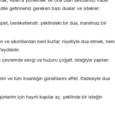
çarak, Allah’a yönelmek ve ona olan sevdamızı ifade
e dile getirmeniz gereken bazı dualar ve istekler:
let, bereketlendir. şeklindeki bir dua, inanılmaz bir
n ve sıkıntılardan beni kurtar. niyetiyle dua etmek, hem
aydalıdır.
 çevremde sevgi ve huzuru çoğalt. isteğiyle yapılan
m ve tüm insanlığın günahlarını affet. ifadesiyle dua
lerim için hayırlı kapılar aç. şeklinde bir isteğin
.