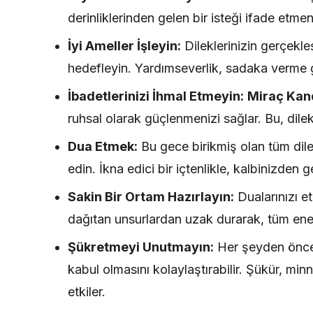
derinliklerinden gelen bir isteği ifade etmen
İyi Ameller İşleyin:
Dileklerinizin gerçekleş
hedefleyin. Yardımseverlik, sadaka verme gib
İbadetlerinizi İhmal Etmeyin:
Miraç Kand
ruhsal olarak güçlenmenizi sağlar. Bu, dilekle
Dua Etmek:
Bu gece birikmiş olan tüm dilekl
edin. İkna edici bir içtenlikle, kalbinizden g
Sakin Bir Ortam Hazırlayın:
Dualarınızı et
dağıtan unsurlardan uzak durarak, tüm enerj
Şükretmeyi Unutmayın:
Her şeyden önce,
kabul olmasını kolaylaştırabilir. Şükür, min
etkiler.