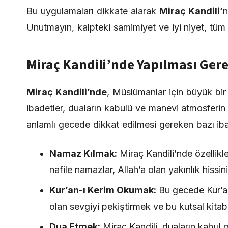
Bu uygulamaları dikkate alarak
Miraç Kandili’
n
Unutmayın, kalpteki samimiyet ve iyi niyet, tüm d
Miraç Kandili’nde Yapılması Ger
Miraç Kandili’nde
, Müslümanlar için büyük bi
ibadetler, duaların kabulü ve manevi atmosferin
anlamlı gecede dikkat edilmesi gereken bazı iba
Namaz Kılmak:
Miraç Kandili’nde özellikle
nafile namazlar, Allah’a olan yakınlık hissin
Kur’an-ı Kerim Okumak:
Bu gecede Kur’an
olan sevgiyi pekiştirmek ve bu kutsal kitabı 
Dua Etmek:
Miraç Kandili, duaların kabul o