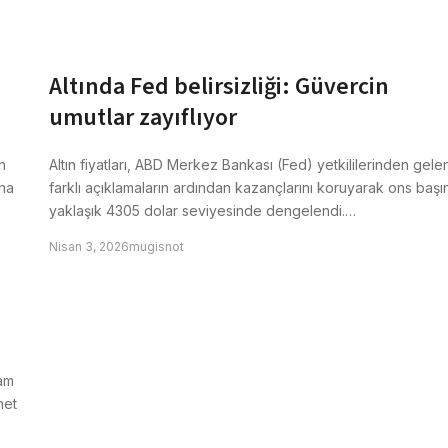
Altında Fed belirsizliği: Güvercin
umutlar zayıflıyor
n
Altın fiyatları, ABD Merkez Bankası (Fed) yetkililerinden gele
ına
farklı açıklamaların ardından kazançlarını koruyarak ons başı
yaklaşık 4305 dolar seviyesinde dengelendi.…
Nisan 3, 2026
mugisnot
am
net