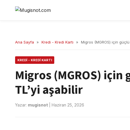
Ana Sayfa
»
Kredi - Kredi Kartı
»
Migros (MGROS) için güçlü 
KREDI - KREDI KARTI
Migros (MGROS) için 
TL’yi aşabilir
Yazar:
mugisnot
|
Haziran 25, 2026