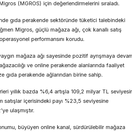
Migros (MGROS) için değerlendirmelerini sıraladı.
nde gıda perakende sektöründe tüketici talebindeki
ğmen Migros, güçlü mağaza ağı, çok kanallı satış
e operasyonel performansını korudu.
 ve yaygın mağaza ağı sayesinde pozitif ayrışmaya deva
mağazacılığı ve online perakende alanlarında faaliyet
ze gıda perakende ağlarından birine sahip.
irleri yıllık bazda %6,4 artışla 109,2 milyar TL seviyesi
m satışlar içerisindeki payı %23,5 seviyesine
’ye ulaşmıştır.
konumu, büyüyen online kanal, sürdürülebilir mağaza