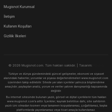
Mugisnot Kurumsal
İletişim
Kullanım Koşulları
Gizlilik İlkeleri
© 2026 Mugisnot.com. Tüm hakları saklıdır. | Tasarım:
Rimors
Türkiye ve dünya gündemindeki güncel gelişmeler, ekonomi ve siyaset
alanındaki haberler, yorumlar ve piyasa değerlendirmeleri www.mugisnot.com
üzerinden takip edilebilir. Sitede yer alan içerikler yalnızca bilgilendirme
amaçlıdır; paylaşılan analiz, yorum ve veriler yatırım danışmanlığı kapsamında
değildir.
Bu internet sitesinde bulunan yazılı, görsel ve dijital içeriklerin tüm hakları
www.mugisnot.com'a aittir. İçerikler; kaynak belirtilse dahi, site sahibinin
yazılı izni olmadan kısmen veya tamamen kopyalanamaz, çoğaltılamaz, başka
platformlarda yayımlanamaz veya ticari amaçla kullanılamaz.