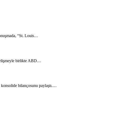
konuşmada, “St. Louis…
u gelişmeyle birlikte ABD…
 konsolide bilançosunu paylaştı.…