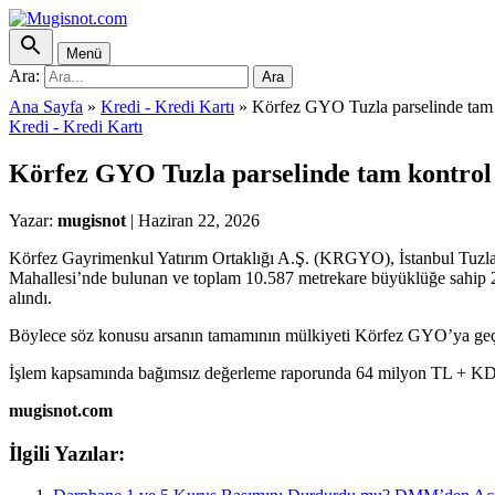
Menü
Ara:
Ara
Ana Sayfa
»
Kredi - Kredi Kartı
»
Körfez GYO Tuzla parselinde tam k
Kredi - Kredi Kartı
Körfez GYO Tuzla parselinde tam kontrol 
Yazar:
mugisnot
|
Haziran 22, 2026
Körfez Gayrimenkul Yatırım Ortaklığı A.Ş. (KRGYO), İstanbul Tuzla’da
Mahallesi’nde bulunan ve toplam 10.587 metrekare büyüklüğe sahip 26
alındı.
Böylece söz konusu arsanın tamamının mülkiyeti Körfez GYO’ya geçmi
İşlem kapsamında bağımsız değerleme raporunda 64 milyon TL + KDV d
mugisnot.com
İlgili Yazılar: