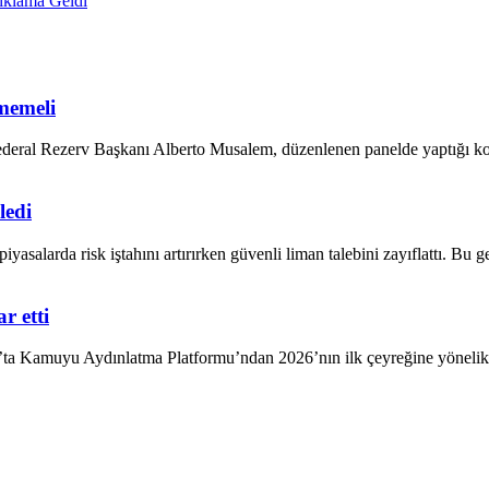
klama Geldi
memeli
 Federal Rezerv Başkanı Alberto Musalem, düzenlenen panelde yaptığı 
ledi
iyasalarda risk iştahını artırırken güvenli liman talebini zayıflattı. B
r etti
ta Kamuyu Aydınlatma Platformu’ndan 2026’nın ilk çeyreğine yönelik