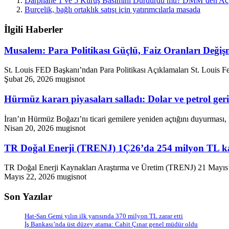
Darphane 1 ve 5 Kuruş Basımını Durdurdu mu? DMM’den Açı
Burçelik, bağlı ortaklık satışı için yatırımcılarla masada
İlgili Haberler
Musalem: Para Politikası Güçlü, Faiz Oranları Değiş
St. Louis FED Başkanı’ndan Para Politikası Açıklamaları St. Louis
Şubat 26, 2026
mugisnot
Hürmüz kararı piyasaları salladı: Dolar ve petrol geri
İran’ın Hürmüz Boğazı’nı ticari gemilere yeniden açtığını duyurması, p
Nisan 20, 2026
mugisnot
TR Doğal Enerji (TRENJ) 1Ç26’da 254 milyon TL ka
TR Doğal Enerji Kaynakları Araştırma ve Üretim (TRENJ) 21 Mayıs’
Mayıs 22, 2026
mugisnot
Son Yazılar
Hat-San Gemi yılın ilk yarısında 370 milyon TL zarar etti
İş Bankası’nda üst düzey atama: Cahit Çınar genel müdür oldu