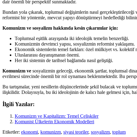
dair önemli bir perspektif sunmaktadır.
Bundan yola çıkarak, toplumsal değişimlerin nasıl gerçekleştirileceği
reformist bir yöntemle, mevcut yapıyı dönüştürmeyi hedeflediği bilinir.
Komunizm ve sosyalizm hakkında kesin çıkarımlar için:
Toplumsal eşitlik arayışında iki ideolojik temelin benzerliği.
Komunizmin devrimci yapısı, sosyalizmin reformist yaklaşımı.
Ekonomik sistemlerin temel farkları: özel mülkiyet vs. kolektif 
Uluslararası dayanışmanın önemi.
Her iki sistemin de tarihsel bağlamda nasıl geliştiği.
Komunizm ve
sosyalizmin geleceği, ekonomik şartlar, toplumsal dinam
evrilmesi sürecinde önemli bir rol oynaması beklenmektedir. Bu perspekt
Bu tartışmalar, yeni nesillerin düşüncelerinde şekil bulacak ve toplums
ilişkilidir. Dolayısıyla, bu iki ideolojinin de kalıcı hale gelmesi için,
İlgili Yazılar:
Komunizm ve Kapitalizm: Temel Çelişkiler
Komunist Ülkelerin Ekonomik Modelleri
Etiketler:
ekonomi
,
komunizm
,
siyasi teoriler
,
sosyalizm
,
toplum