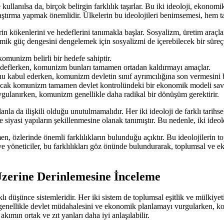
llanılsa da, birçok belirgin farklılık taşırlar. Bu iki ideoloji, ekonomik
aştırma yapmak önemlidir. Ülkelerin bu ideolojileri benimsemesi, hem tar
rin kökenlerini ve hedeflerini tanımakla başlar. Sosyalizm, üretim araçlar
k güç dengesini dengelemek için sosyalizmi de içerebilecek bir süreçt
munizm belirli bir hedefe sahiptir.
 hedeflerken, komunizm bunları tamamen ortadan kaldırmayı amaçlar.
nu kabul ederken, komunizm devletin sınıf ayrımcılığına son vermesini 
, ancak komunizm tamamen devlet kontrolündeki bir ekonomik modeli sav
ygulanırken, komunizm genellikle daha radikal bir dönüşüm gerektirir.
planla da ilişkili olduğu unutulmamalıdır. Her iki ideoloji de farklı tari
e siyasi yapıların şekillenmesine olanak tanımıştır. Bu nedenle, iki ideo
, özlerinde önemli farklılıkların bulunduğu açıktır. Bu ideolojilerin to
r ve yöneticiler, bu farklılıkları göz önünde bulundurarak, toplumsal ve
zerine Derinlemesine İnceleme
arklı düşünce sistemleridir. Her iki sistem de toplumsal eşitlik ve mülkiy
, genellikle devlet müdahalesini ve ekonomik planlamayı vurgularken, 
ımın ortak ve zıt yanları daha iyi anlaşılabilir.