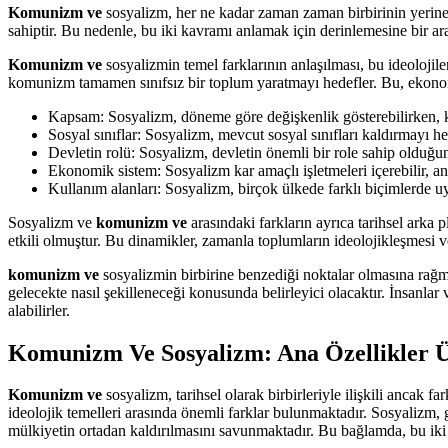
Komunizm ve
sosyalizm, her ne kadar zaman zaman birbirinin yerine ku
sahiptir. Bu nedenle, bu iki kavramı anlamak için derinlemesine bir ar
Komunizm ve
sosyalizmin temel farklarının anlaşılması, bu ideolojile
komunizm tamamen sınıfsız bir toplum yaratmayı hedefler. Bu, ekonomi
Kapsam: Sosyalizm, döneme göre değişkenlik gösterebilirken, ko
Sosyal sınıflar: Sosyalizm, mevcut sosyal sınıfları kaldırmayı
Devletin rolü: Sosyalizm, devletin önemli bir role sahip olduğu
Ekonomik sistem: Sosyalizm kar amaçlı işletmeleri içerebilir
Kullanım alanları: Sosyalizm, birçok ülkede farklı biçimlerde u
Sosyalizm ve
komunizm ve
arasındaki farkların ayrıca tarihsel arka 
etkili olmuştur. Bu dinamikler, zamanla toplumların ideolojikleşmesi v
komunizm ve
sosyalizmin birbirine benzediği noktalar olmasına rağmen
gelecekte nasıl şekilleneceği konusunda belirleyici olacaktır. İnsanla
alabilirler.
Komunizm Ve Sosyalizm: Ana Özellikler Ü
Komunizm ve
sosyalizm, tarihsel olarak birbirleriyle ilişkili ancak f
ideolojik temelleri arasında önemli farklar bulunmaktadır. Sosyalizm
mülkiyetin ortadan kaldırılmasını savunmaktadır. Bu bağlamda, bu iki ak