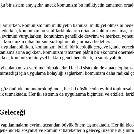
uğu bir sistem arayışıdır, ancak komunizm bu mülkiyetin tamamen ortada
 artırırken, komunizm tüm mülkiyetin kamusal mülkiyet olmasını hedef
bul ederken, komunizm bu sınıf farklılıklarını ortadan kaldırmayı amaçlar.
n evrimini vurgularken, komunizm genellikle devrimi ve merkezi yönetim
, komunizm nihai bir sınıfsız toplum oluşturmayı hedefler.
e uygulanabilirken, komunizm, belirli bir ideolojik çerçeve içinde gerç
ekanizmalarına açıkken, komunizm tamamen plânlı bir ekonomi önermekt
rken, komunizm bireysel hakları genel hedefler için sınırlayabilir.
 iyi anlamamıza yardımcı olmaktadır. Her iki sistemin de amacı toplumsa
benimsediği için uygulama kolaylığı sağlarken, komunizm daha radikal ç
.
e göz önünde bulundurulduğunda, her iki düşüncenin evrimi toplumsal deği
 tutmaktadır. Her iki sistemin de uygulanma biçimleri ve etkileri, farklı 
Geleceği
l yapılanmaların evrimi açısından büyük önem taşımaktadır. Her iki ideol
enelindeki sosyalist ve komünist hareketlerin geleceği üzerine düşünmek,