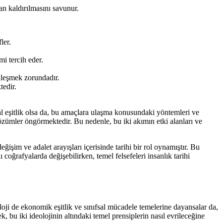
n kaldırılmasını savunur.
ler.
i tercih eder.
ekleşmek zorundadır.
edir.
l eşitlik olsa da, bu amaçlara ulaşma konusundaki yöntemleri ve
özümler öngörmektedir. Bu nedenle, bu iki akımın etki alanları ve
şim ve adalet arayışları içerisinde tarihi bir rol oynamıştır. Bu
coğrafyalarda değişebilirken, temel felsefeleri insanlık tarihi
oji de ekonomik eşitlik ve sınıfsal mücadele temelerine dayansalar da,
 bu iki ideolojinin altındaki temel prensiplerin nasıl evrileceğine