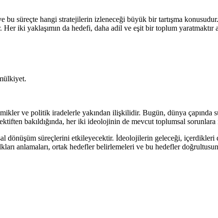
 ve bu süreçte hangi stratejilerin izleneceği büyük bir tartışma konusud
 Her iki yaklaşımın da hedefi, daha adil ve eşit bir toplum yaratmaktır a
mülkiyet.
ikler ve politik iradelerle yakından ilişkilidir. Bugün, dünya çapında s
iften bakıldığında, her iki ideolojinin de mevcut toplumsal sorunlara na
al dönüşüm süreçlerini etkileyecektir. İdeolojilerin geleceği, içerdikler
 halkları anlamaları, ortak hedefler belirlemeleri ve bu hedefler doğrultu