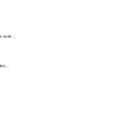
ize sıcak…
niden…