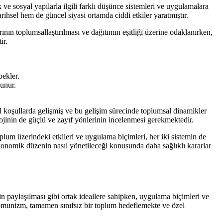
 ve sosyal yapılarla ilgili farklı düşünce sistemleri ve uygulamalara
ihsel hem de güncel siyasi ortamda ciddi etkiler yaratmıştır.
ının toplumsallaştırılması ve dağıtımın eşitliği üzerine odaklanırken,
ir.
bekler.
unur.
hsel koşullarda gelişmiş ve bu gelişim sürecinde toplumsal dinamikler
lojinin de güçlü ve zayıf yönlerinin incelenmesi gerekmektedir.
plum üzerindeki etkileri ve uygulama biçimleri, her iki sistemin de
 ekonomik düzenin nasıl yönetileceği konusunda daha sağlıklı kararlar
etin paylaşılması gibi ortak ideallere sahipken, uygulama biçimleri ve
komunizm, tamamen sınıfsız bir toplum hedeflemekte ve özel