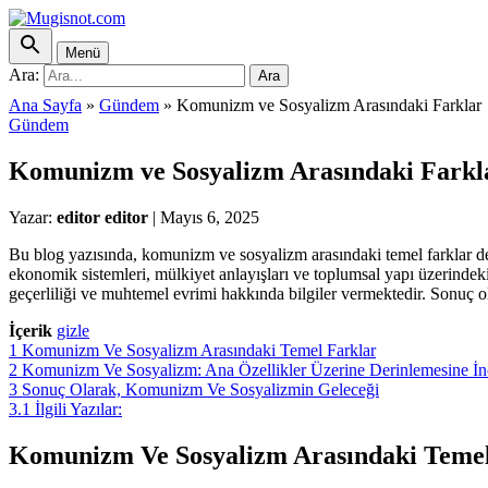
Menü
Ara:
Ara
Ana Sayfa
»
Gündem
»
Komunizm ve Sosyalizm Arasındaki Farklar
Gündem
Komunizm ve Sosyalizm Arasındaki Farkl
Yazar:
editor editor
|
Mayıs 6, 2025
Bu blog yazısında, komunizm ve sosyalizm arasındaki temel farklar det
ekonomik sistemleri, mülkiyet anlayışları ve toplumsal yapı üzerindek
geçerliliği ve muhtemel evrimi hakkında bilgiler vermektedir. Sonuç o
İçerik
gizle
1
Komunizm Ve Sosyalizm Arasındaki Temel Farklar
2
Komunizm Ve Sosyalizm: Ana Özellikler Üzerine Derinlemesine İ
3
Sonuç Olarak, Komunizm Ve Sosyalizmin Geleceği
3.1
İlgili Yazılar:
Komunizm Ve Sosyalizm Arasındaki Temel