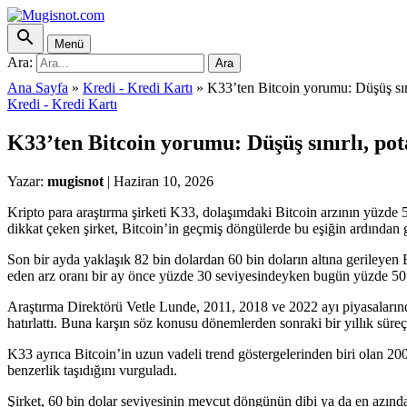
Menü
Ara:
Ara
Ana Sayfa
»
Kredi - Kredi Kartı
»
K33’ten Bitcoin yorumu: Düşüş sını
Kredi - Kredi Kartı
K33’ten Bitcoin yorumu: Düşüş sınırlı, pot
Yazar:
mugisnot
|
Haziran 10, 2026
Kripto para araştırma şirketi K33, dolaşımdaki Bitcoin arzının yüzde 5
dikkat çeken şirket, Bitcoin’in geçmiş döngülerde bu eşiğin ardından gen
Son bir ayda yaklaşık 82 bin dolardan 60 bin doların altına gerileyen
eden arz oranı bir ay önce yüzde 30 seviyesindeyken bugün yüzde 50’n
Araştırma Direktörü Vetle Lunde, 2011, 2018 ve 2022 ayı piyasalarınd
hatırlattı. Buna karşın söz konusu dönemlerden sonraki bir yıllık süre
K33 ayrıca Bitcoin’in uzun vadeli trend göstergelerinden biri olan 200 
benzerlik taşıdığını vurguladı.
Şirket, 60 bin dolar seviyesinin mevcut döngünün dibi ya da en azından