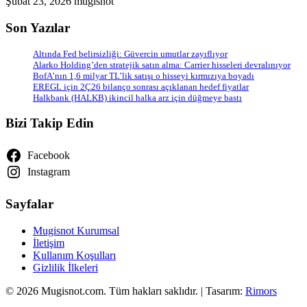
Şubat 23, 2026
mugisnot
Son Yazılar
Altında Fed belirsizliği: Güvercin umutlar zayıflıyor
Alarko Holding’den stratejik satın alma: Carrier hisseleri devralınıyor
BofA’nın 1,6 milyar TL’lik satışı o hisseyi kırmızıya boyadı
EREGL için 2Ç26 bilanço sonrası açıklanan hedef fiyatlar
Halkbank (HALKB) ikincil halka arz için düğmeye bastı
Bizi Takip Edin
Facebook
Instagram
Sayfalar
Mugisnot Kurumsal
İletişim
Kullanım Koşulları
Gizlilik İlkeleri
© 2026 Mugisnot.com. Tüm hakları saklıdır. | Tasarım:
Rimors