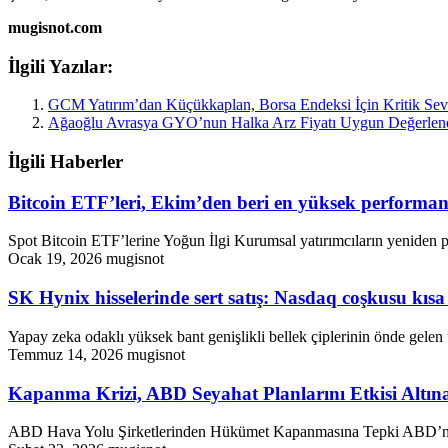
mugisnot.com
İlgili Yazılar:
GCM Yatırım’dan Küçükkaplan, Borsa Endeksi İçin Kritik Sevi
Ağaoğlu Avrasya GYO’nun Halka Arz Fiyatı Uygun Değerlendi
İlgili Haberler
Bitcoin ETF’leri, Ekim’den beri en yüksek performansı
Spot Bitcoin ETF’lerine Yoğun İlgi Kurumsal yatırımcıların yeniden p
Ocak 19, 2026
mugisnot
SK Hynix hisselerinde sert satış: Nasdaq coşkusu kıs
Yapay zeka odaklı yüksek bant genişlikli bellek çiplerinin önde gelen 
Temmuz 14, 2026
mugisnot
Kapanma Krizi, ABD Seyahat Planlarını Etkisi Altına
ABD Hava Yolu Şirketlerinden Hükümet Kapanmasına Tepki ABD’nin ö