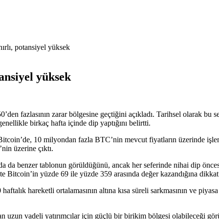
rlı, potansiyel yüksek
ansiyel yüksek
0’den fazlasının zarar bölgesine geçtiğini açıkladı. Tarihsel olarak bu
ellikle birkaç hafta içinde dip yaptığını belirtti.
 Bitcoin’de, 10 milyondan fazla BTC’nin mevcut fiyatların üzerinde işle
in üzerine çıktı.
a da benzer tablonun görüldüğünü, ancak her seferinde nihai dip önces
çte Bitcoin’in yüzde 69 ile yüzde 359 arasında değer kazandığına dikkat 
haftalık hareketli ortalamasının altına kısa süreli sarkmasının ve piyas
 uzun vadeli yatırımcılar için güçlü bir birikim bölgesi olabileceği gö