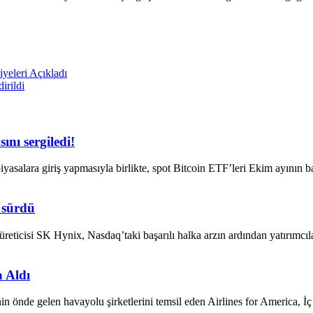
yeleri Açıkladı
rildi
nı sergiledi!
iyasalara giriş yapmasıyla birlikte, spot Bitcoin ETF’leri Ekim ayının
a sürdü
üreticisi SK Hynix, Nasdaq’taki başarılı halka arzın ardından yatırımcı
 Aldı
nde gelen havayolu şirketlerini temsil eden Airlines for America, İ