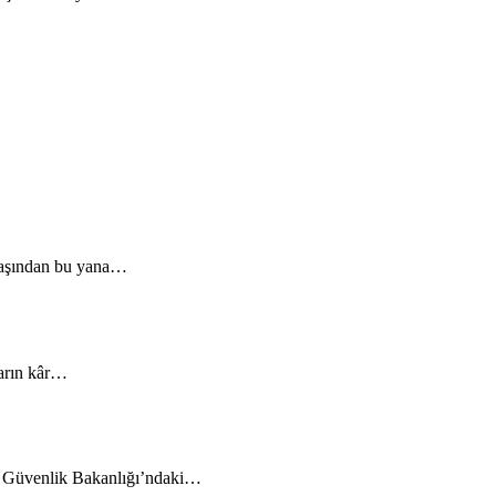
 başından bu yana…
ların kâr…
ç Güvenlik Bakanlığı’ndaki…