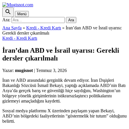
Menü
Ara:
Ara
Ana Sayfa
»
Kredi - Kredi Kartı
»
İran’dan ABD ve İsrail uyarısı:
Gerekli dersler çıkarılmalı
Kredi - Kredi Kartı
İran’dan ABD ve İsrail uyarısı: Gerekli
dersler çıkarılmalı
Yazar:
mugisnot
|
Temmuz 3, 2026
İran ve ABD arasındaki gerginlik devam ediyor. İran Dışişleri
Bakanlığı Sözcüsü İsmail Bekayi, yaptığı açıklamada ABD’nin Batı
Asya’da gerçek barış ve güvenliği hiçe saydığını, Washington’un
bölgeye yönelik girişimlerinin istikrarsızlaştırıcı politikalarını
gizlemeyi amaçladığını kaydetti.
Sosyal medya platformu X üzerinden paylaşım yapan Bekayi,
ABD’nin bölgedeki faaliyetlerinin “göstermelik bir tutum” olduğunu
belirtti.