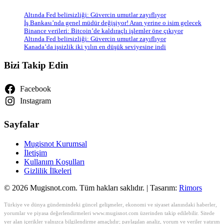
Altında Fed belirsizliği: Güvercin umutlar zayıflıyor
İş Bankası’nda genel müdür değişiyor! Aran yerine o isim gelecek
Binance verileri: Bitcoin’de kaldıraçlı işlemler öne çıkıyor
Altında Fed belirsizliği: Güvercin umutlar zayıflıyor
Kanada’da işsizlik iki yılın en düşük seviyesine indi
Bizi Takip Edin
Facebook
Instagram
Sayfalar
Mugisnot Kurumsal
İletişim
Kullanım Koşulları
Gizlilik İlkeleri
© 2026 Mugisnot.com. Tüm hakları saklıdır. | Tasarım:
Rimors
Türkiye ve dünya gündemindeki güncel gelişmeler, ekonomi ve siyaset alanındaki haberler,
yorumlar ve piyasa değerlendirmeleri www.mugisnot.com üzerinden takip edilebilir. Sitede
yer alan içerikler yalnızca bilgilendirme amaçlıdır; paylaşılan analiz, yorum ve veriler yatırım