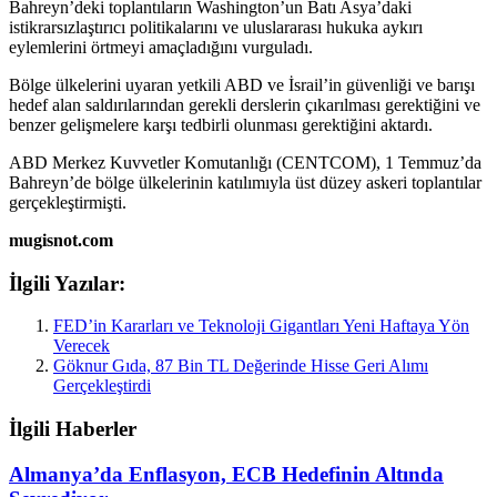
Bahreyn’deki toplantıların Washington’un Batı Asya’daki
istikrarsızlaştırıcı politikalarını ve uluslararası hukuka aykırı
eylemlerini örtmeyi amaçladığını vurguladı.
Bölge ülkelerini uyaran yetkili ABD ve İsrail’in güvenliği ve barışı
hedef alan saldırılarından gerekli derslerin çıkarılması gerektiğini ve
benzer gelişmelere karşı tedbirli olunması gerektiğini aktardı.
ABD Merkez Kuvvetler Komutanlığı (CENTCOM), 1 Temmuz’da
Bahreyn’de bölge ülkelerinin katılımıyla üst düzey askeri toplantılar
gerçekleştirmişti.
mugisnot.com
İlgili Yazılar:
FED’in Kararları ve Teknoloji Gigantları Yeni Haftaya Yön
Verecek
Göknur Gıda, 87 Bin TL Değerinde Hisse Geri Alımı
Gerçekleştirdi
İlgili Haberler
Almanya’da Enflasyon, ECB Hedefinin Altında