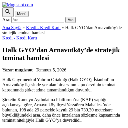
Menü
Ara:
Ara
Ana Sayfa
»
Kredi - Kredi Kartı
»
Halk GYO’dan Arnavutköy’de
stratejik teminat hamlesi
Kredi - Kredi Kartı
Halk GYO’dan Arnavutköy’de stratejik
teminat hamlesi
Yazar:
mugisnot
|
Temmuz 5, 2026
Halk Gayrimenkul Yatırım Ortaklığı (Halk GYO), İstanbul’un
Arnavutköy ilçesinde yer alan bir arsanın tapu devrinin teminat
kapsamında şirket adına tamamlandığını duyurdu.
Şirketin Kamuyu Aydınlatma Platformu’na (KAP) yaptığı
açıklamaya göre, Arnavutköy ilçesi Yassıören Mahallesi’nde
bulunan, 198 ada 29 parselde kayıtlı 29 bin 739,30 metrekare
büyüklüğündeki arsa, daha önce imzalanan sözleşme kapsamında
teminat niteliğiyle Halk GYO’ya devredildi.