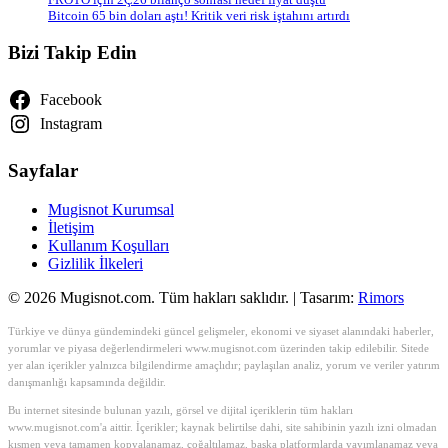
Bitcoin 65 bin doları aştı! Kritik veri risk iştahını artırdı
Bizi Takip Edin
Facebook
Instagram
Sayfalar
Mugisnot Kurumsal
İletişim
Kullanım Koşulları
Gizlilik İlkeleri
© 2026 Mugisnot.com. Tüm hakları saklıdır. | Tasarım:
Rimors
Türkiye ve dünya gündemindeki güncel gelişmeler, ekonomi ve siyaset alanındaki haberler,
yorumlar ve piyasa değerlendirmeleri www.mugisnot.com üzerinden takip edilebilir. Sitede
yer alan içerikler yalnızca bilgilendirme amaçlıdır; paylaşılan analiz, yorum ve veriler yatırım
danışmanlığı kapsamında değildir.
Bu internet sitesinde bulunan yazılı, görsel ve dijital içeriklerin tüm hakları
www.mugisnot.com'a aittir. İçerikler; kaynak belirtilse dahi, site sahibinin yazılı izni olmadan
kısmen veya tamamen kopyalanamaz, çoğaltılamaz, başka platformlarda yayımlanamaz veya