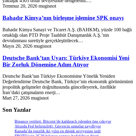
yaklaşık 4305 dolar seviyesinde dengelendi.…
Temmuz 20, 2026
mugisnot
Bahadır Kimya’nın birleşme işlemine SPK onayı
Bahadır Kimya Sanayi ve Ticaret A.Ş. (BAHKM), yüzde 100 bağlı
ortaklığı olan PTD Proje Taahhüt Danışmanlık A.Ş.’nin
devralınması suretiyle gerçekleştirilecek…
Mayıs 20, 2026
mugisnot
Deutsche Bank’tan Uyarı: Türkiye Ekonomisi Yeni
Bir Zorluk Dönemine Adım Atıyor
Deutsche Bank’tan Türkiye Ekonomisine Yönelik Yeniden
Değerlendirme Deutsche Bank, Türkiye’nin ekonomik görünümünü
jeopolitik gelişmeler doğrultusunda güncelleyerek, özellikle
İran’daki çatışmaların enerji…
Mart 27, 2026
mugisnot
Son Yazılar
Binance verileri: Bitcoin’de kaldıraçlı işlemler öne çıkıyor
Altında Fed belirsizliği: Güvercin umutlar zayıflıyor
Kanada’da işsizlik iki yılın en düşük seviyesine indi
FROTO için 2Ç26 bilanço sonrası hedef fiyat düştü