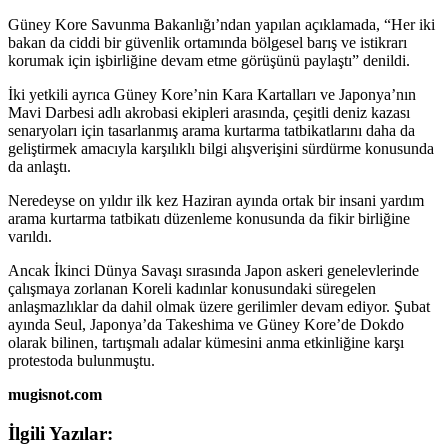
Güney Kore Savunma Bakanlığı’ndan yapılan açıklamada, “Her iki
bakan da ciddi bir güvenlik ortamında bölgesel barış ve istikrarı
korumak için işbirliğine devam etme görüşünü paylaştı” denildi.
İki yetkili ayrıca Güney Kore’nin Kara Kartalları ve Japonya’nın
Mavi Darbesi adlı akrobasi ekipleri arasında, çeşitli deniz kazası
senaryoları için tasarlanmış arama kurtarma tatbikatlarını daha da
geliştirmek amacıyla karşılıklı bilgi alışverişini sürdürme konusunda
da anlaştı.
Neredeyse on yıldır ilk kez Haziran ayında ortak bir insani yardım
arama kurtarma tatbikatı düzenleme konusunda da fikir birliğine
varıldı.
Ancak İkinci Dünya Savaşı sırasında Japon askeri genelevlerinde
çalışmaya zorlanan Koreli kadınlar konusundaki süregelen
anlaşmazlıklar da dahil olmak üzere gerilimler devam ediyor. Şubat
ayında Seul, Japonya’da Takeshima ve Güney Kore’de Dokdo
olarak bilinen, tartışmalı adalar kümesini anma etkinliğine karşı
protestoda bulunmuştu.
mugisnot.com
İlgili Yazılar: