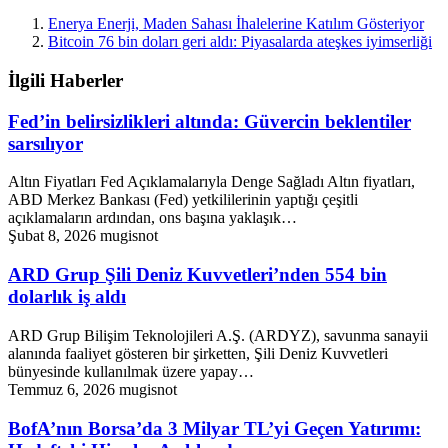
Enerya Enerji, Maden Sahası İhalelerine Katılım Gösteriyor
Bitcoin 76 bin doları geri aldı: Piyasalarda ateşkes iyimserliği
İlgili Haberler
Fed’in belirsizlikleri altında: Güvercin beklentiler
sarsılıyor
Altın Fiyatları Fed Açıklamalarıyla Denge Sağladı Altın fiyatları,
ABD Merkez Bankası (Fed) yetkililerinin yaptığı çeşitli
açıklamaların ardından, ons başına yaklaşık…
Şubat 8, 2026
mugisnot
ARD Grup Şili Deniz Kuvvetleri’nden 554 bin
dolarlık iş aldı
ARD Grup Bilişim Teknolojileri A.Ş. (ARDYZ), savunma sanayii
alanında faaliyet gösteren bir şirketten, Şili Deniz Kuvvetleri
bünyesinde kullanılmak üzere yapay…
Temmuz 6, 2026
mugisnot
BofA’nın Borsa’da 3 Milyar TL’yi Geçen Yatırımı: