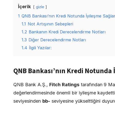
İçerik
gizle
1
QNB Bankası’nın Kredi Notunda İyileşme Sağla
1.1
Not Artışının Sebepleri
1.2
Bankanın Kredi Derecelendirme Notları
1.3
Diğer Derecelendirme Notları
1.4
İlgili Yazılar:
QNB Bankası’nın Kredi Notunda 
QNB Bank A.Ş.,
Fitch Ratings
tarafından 9 Mar
değerlendirmesinde önemli bir iyileşme kaydetti
seviyesinden
bb-
seviyesine yükselttiğini duyur