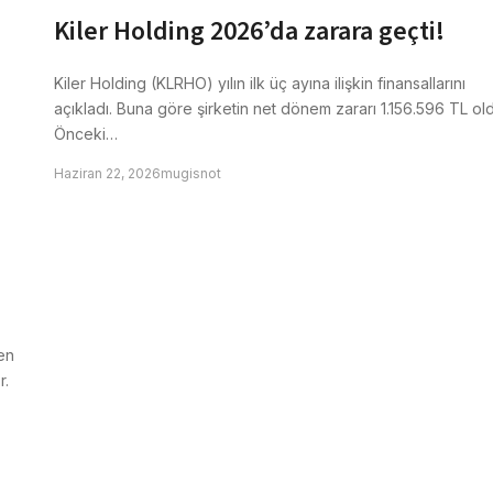
Kiler Holding 2026’da zarara geçti!
Kiler Holding (KLRHO) yılın ilk üç ayına ilişkin finansallarını
açıkladı. Buna göre şirketin net dönem zararı 1.156.596 TL ol
Önceki…
Haziran 22, 2026
mugisnot
en
r.