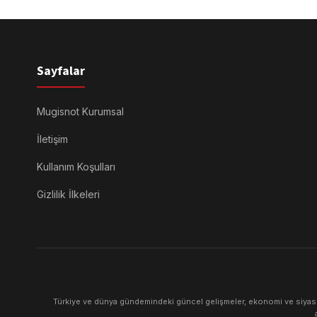
Sayfalar
Mugisnot Kurumsal
İletişim
Kullanım Koşulları
Gizlilik İlkeleri
Türkiye ve dünya gündemindeki güncel gelişmeler, ekonomi ve siyaset 