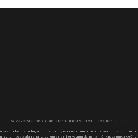
© 2026 Mugisnot.com. Tüm hakları saklıdır. | Tasarım:
Rimors
alanındaki haberler, yorumlar ve piyasa değerlendirmeleri www.mugisnot.com üzerind
amaçlıdır; paylaşılan analiz, yorum ve veriler yatırım danışmanlığı kapsamında değildir