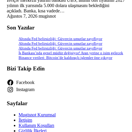
İsviçre merkezli yatırım bankası UBS, altının ons fiyatının 2027
yılının ilk yarısında 5.000 dolara ulaşmasını beklediğini
açıkladı. Banka, kısa vadede…
Ağustos 7, 2026
mugisnot
Son Yazılar
Altında Fed belirsizliği: Güvercin umutlar zayıflıyor
Altında Fed belirsizliği: Güvercin umutlar zayıflıyor
Altında Fed belirsizliği: Güvercin umutlar zayıflıyor
İş Bankası’nda genel müdür değişiyor! Aran yerine o isim gelecek
Binance verileri: Bitcoin’de kaldıraçlı işlemler öne çıkıyor
Bizi Takip Edin
Facebook
Instagram
Sayfalar
Mugisnot Kurumsal
İletişim
Kullanım Koşulları
Gizlilik İlkeleri