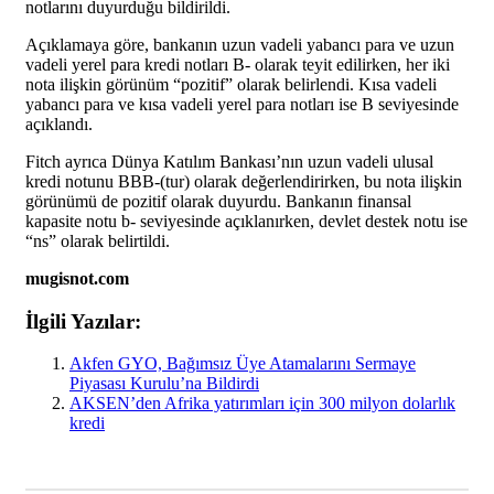
notlarını duyurduğu bildirildi.
Açıklamaya göre, bankanın uzun vadeli yabancı para ve uzun
vadeli yerel para kredi notları B- olarak teyit edilirken, her iki
nota ilişkin görünüm “pozitif” olarak belirlendi. Kısa vadeli
yabancı para ve kısa vadeli yerel para notları ise B seviyesinde
açıklandı.
Fitch ayrıca Dünya Katılım Bankası’nın uzun vadeli ulusal
kredi notunu BBB-(tur) olarak değerlendirirken, bu nota ilişkin
görünümü de pozitif olarak duyurdu. Bankanın finansal
kapasite notu b- seviyesinde açıklanırken, devlet destek notu ise
“ns” olarak belirtildi.
mugisnot.com
İlgili Yazılar:
Akfen GYO, Bağımsız Üye Atamalarını Sermaye
Piyasası Kurulu’na Bildirdi
AKSEN’den Afrika yatırımları için 300 milyon dolarlık
kredi