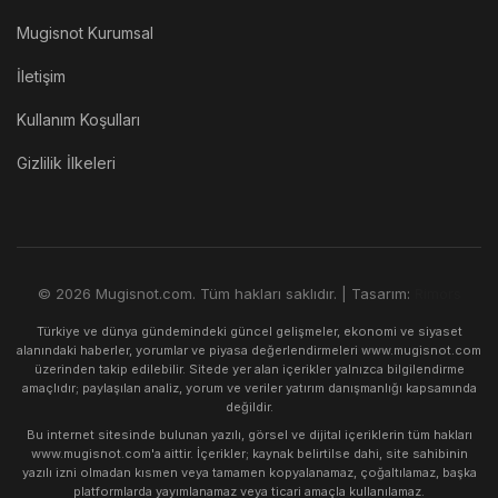
Mugisnot Kurumsal
İletişim
Kullanım Koşulları
Gizlilik İlkeleri
© 2026 Mugisnot.com. Tüm hakları saklıdır. | Tasarım:
Rimors
Türkiye ve dünya gündemindeki güncel gelişmeler, ekonomi ve siyaset
alanındaki haberler, yorumlar ve piyasa değerlendirmeleri www.mugisnot.com
üzerinden takip edilebilir. Sitede yer alan içerikler yalnızca bilgilendirme
amaçlıdır; paylaşılan analiz, yorum ve veriler yatırım danışmanlığı kapsamında
değildir.
Bu internet sitesinde bulunan yazılı, görsel ve dijital içeriklerin tüm hakları
www.mugisnot.com'a aittir. İçerikler; kaynak belirtilse dahi, site sahibinin
yazılı izni olmadan kısmen veya tamamen kopyalanamaz, çoğaltılamaz, başka
platformlarda yayımlanamaz veya ticari amaçla kullanılamaz.