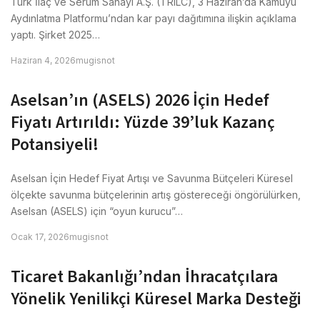
Türk İlaç ve Serum Sanayi A.Ş. (TRILC), 3 Haziran’da Kamuyu
Aydınlatma Platformu’ndan kar payı dağıtımına ilişkin açıklama
yaptı. Şirket 2025…
Haziran 4, 2026
mugisnot
Aselsan’ın (ASELS) 2026 İçin Hedef
Fiyatı Artırıldı: Yüzde 39’luk Kazanç
Potansiyeli!
Aselsan İçin Hedef Fiyat Artışı ve Savunma Bütçeleri Küresel
ölçekte savunma bütçelerinin artış göstereceği öngörülürken,
Aselsan (ASELS) için “oyun kurucu”…
Ocak 17, 2026
mugisnot
Ticaret Bakanlığı’ndan İhracatçılara
Yönelik Yenilikçi Küresel Marka Desteği