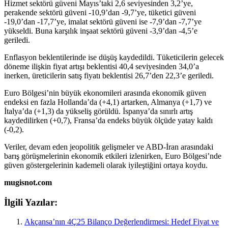
Hizmet sektörü güveni Mayıs’taki 2,6 seviyesinden 3,2’ye,
perakende sektörü güveni -10,9’dan -9,7’ye, tüketici güveni
-19,0’dan -17,7’ye, imalat sektörü güveni ise -7,9’dan -7,7’ye
yükseldi. Buna karşılık inşaat sektörü güveni -3,9’dan -4,5’e
geriledi.
Enflasyon beklentilerinde ise düşüş kaydedildi. Tüketicilerin gelecek
döneme ilişkin fiyat artışı beklentisi 40,4 seviyesinden 34,0’a
inerken, üreticilerin satış fiyatı beklentisi 26,7’den 22,3’e geriledi.
Euro Bölgesi’nin büyük ekonomileri arasında ekonomik güven
endeksi en fazla Hollanda’da (+4,1) artarken, Almanya (+1,7) ve
İtalya’da (+1,3) da yükseliş görüldü. İspanya’da sınırlı artış
kaydedilirken (+0,7), Fransa’da endeks büyük ölçüde yatay kaldı
(-0,2).
Veriler, devam eden jeopolitik gelişmeler ve ABD-İran arasındaki
barış görüşmelerinin ekonomik etkileri izlenirken, Euro Bölgesi’nde
güven göstergelerinin kademeli olarak iyileştiğini ortaya koydu.
mugisnot.com
İlgili Yazılar:
Akçansa’nın 4Ç25 Bilanço Değerlendirmesi: Hedef Fiyat ve