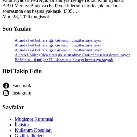
Altın Fiyatları Fed Açıklamalarıyla Denge Buldu Altın fiyatları,
ABD Merkez Bankası (Fed) yetkililerinin farklı açıklamaları
sonrasında ons başına yaklaşık 4305…
Mart 28, 2026
mugisnot
Son Yazılar
Altında Fed belirsizliği: Güvercin umutlar zayıflıyor
Altında Fed belirsizliği: Güvercin umutlar zayıflıyor
Altında Fed belirsizliği: Güvercin umutlar zayıflıyor
Alarko Holding’den stratejik satın alma: Carrier hisseleri devralınıyor
BofA’nın 1,6 milyar TL’lik satışı o hisseyi kırmızıya boyadı
Bizi Takip Edin
Facebook
Instagram
Sayfalar
Mugisnot Kurumsal
İletişim
Kullanım Koşulları
Gizlilik İlkeleri