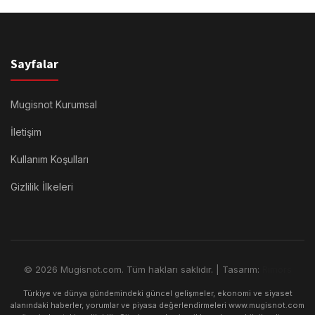
Sayfalar
Mugisnot Kurumsal
İletişim
Kullanım Koşulları
Gizlilik İlkeleri
© 2026 Mugisnot.com. Tüm hakları saklıdır. | Tasarım:
Rimors
Türkiye ve dünya gündemindeki güncel gelişmeler, ekonomi ve siyaset
alanındaki haberler, yorumlar ve piyasa değerlendirmeleri www.mugisnot.com