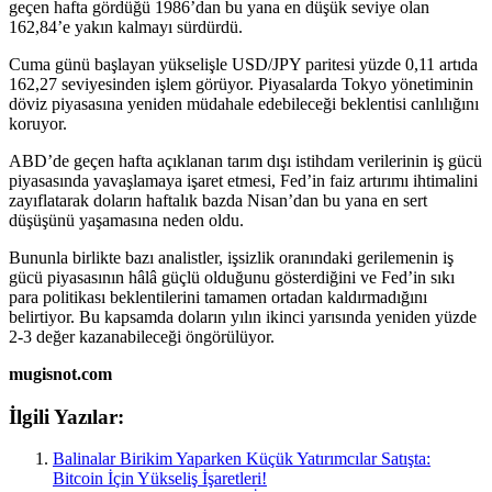
geçen hafta gördüğü 1986’dan bu yana en düşük seviye olan
162,84’e yakın kalmayı sürdürdü.
Cuma günü başlayan yükselişle USD/JPY paritesi yüzde 0,11 artıda
162,27 seviyesinden işlem görüyor. Piyasalarda Tokyo yönetiminin
döviz piyasasına yeniden müdahale edebileceği beklentisi canlılığını
koruyor.
ABD’de geçen hafta açıklanan tarım dışı istihdam verilerinin iş gücü
piyasasında yavaşlamaya işaret etmesi, Fed’in faiz artırımı ihtimalini
zayıflatarak doların haftalık bazda Nisan’dan bu yana en sert
düşüşünü yaşamasına neden oldu.
Bununla birlikte bazı analistler, işsizlik oranındaki gerilemenin iş
gücü piyasasının hâlâ güçlü olduğunu gösterdiğini ve Fed’in sıkı
para politikası beklentilerini tamamen ortadan kaldırmadığını
belirtiyor. Bu kapsamda doların yılın ikinci yarısında yeniden yüzde
2-3 değer kazanabileceği öngörülüyor.
mugisnot.com
İlgili Yazılar:
Balinalar Birikim Yaparken Küçük Yatırımcılar Satışta:
Bitcoin İçin Yükseliş İşaretleri!