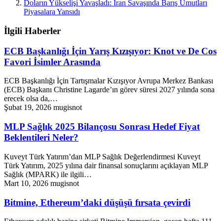
Doların Yükselişi Yavaşladı: İran Savaşında Barış Umutları
Piyasalara Yansıdı
İlgili Haberler
ECB Başkanlığı İçin Yarış Kızışıyor: Knot ve De Cos
Favori İsimler Arasında
ECB Başkanlığı İçin Tartışmalar Kızışıyor Avrupa Merkez Bankası
(ECB) Başkanı Christine Lagarde’ın görev süresi 2027 yılında sona
erecek olsa da,…
Şubat 19, 2026
mugisnot
MLP Sağlık 2025 Bilançosu Sonrası Hedef Fiyat
Beklentileri Neler?
Kuveyt Türk Yatırım’dan MLP Sağlık Değerlendirmesi Kuveyt
Türk Yatırım, 2025 yılına dair finansal sonuçlarını açıklayan MLP
Sağlık (MPARK) ile ilgili…
Mart 10, 2026
mugisnot
Bitmine, Ethereum’daki düşüşü fırsata çevirdi