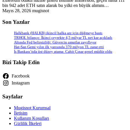
Ethereum odaklı hazine şirketi Bitmine Immersion, geçen hafta 111
bin 942 adet ETH satın alarak bu yılki en büyük alımını…
Mayıs 28, 2026
mugisnot
Son Yazılar
Halkbank (HALKB) ikincil halka arz için düğmeye bastı
TRHOL bilanço: İkinci çeyrekte 4,5 milyar TL net kar açıkladı
Altında Fed belirsizliği: Güvercin umutlar zayıflıyor
Hat-San Gemi yılın ilk yarısında 370 milyon TL zarar etti
İş Bankası’nda üst düzey atama: Cahit Çınar genel müdür oldu
Bizi Takip Edin
Facebook
Instagram
Sayfalar
Mugisnot Kurumsal
İletişim
Kullanım Koşulları
Gizlilik İlkeleri