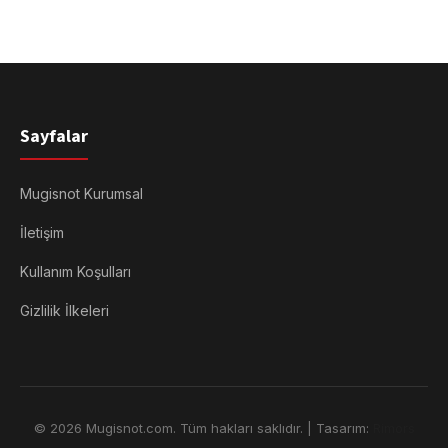
Sayfalar
Mugisnot Kurumsal
İletişim
Kullanım Koşulları
Gizlilik İlkeleri
© 2026 Mugisnot.com. Tüm hakları saklıdır. | Tasarım:
Rimors