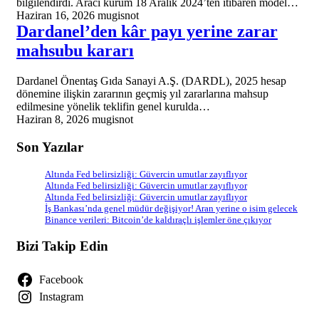
bilgilendirdi. Aracı kurum 18 Aralık 2024’ten itibaren model…
Haziran 16, 2026
mugisnot
Dardanel’den kâr payı yerine zarar
mahsubu kararı
Dardanel Önentaş Gıda Sanayi A.Ş. (DARDL), 2025 hesap
dönemine ilişkin zararının geçmiş yıl zararlarına mahsup
edilmesine yönelik teklifin genel kurulda…
Haziran 8, 2026
mugisnot
Son Yazılar
Altında Fed belirsizliği: Güvercin umutlar zayıflıyor
Altında Fed belirsizliği: Güvercin umutlar zayıflıyor
Altında Fed belirsizliği: Güvercin umutlar zayıflıyor
İş Bankası’nda genel müdür değişiyor! Aran yerine o isim gelecek
Binance verileri: Bitcoin’de kaldıraçlı işlemler öne çıkıyor
Bizi Takip Edin
Facebook
Instagram