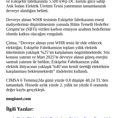
ve Eskişehir fabrikasında 5.500 kWp DC kurulu güce sahip
Atık Isıdan Elektrik Üretimi Tesisi yatırımının tamamlanarak
devreye alındığını belirtti.
Devreye alınan WHR tesisinin Eskişehir fabrikasının enerji
maliyetlerinin düşürülmesinin yanında Bilim Temelli Hedefler
Girişimi’ne (SBTi) verilen karbon emisyon azaltımı hedeflerine
olumlu katkısı olacağını vurguladı.
Çimsa, “Devreye alınan yeni WHR tesisi ile elde edilecek
elektriğin, Eskişehir Fabrikamızın toplam yıllık elektrik
tüketiminin yaklaşık %25’ini karşılaması öngörülmektedir. Söz
konusu yatırım ve Mart 2025’te devreye alınan güneş enerjisi
santrali yatırımı ile birlikte, Eskişehir Fabrikamızın yıllık
elektrik ihtiyacının yaklaşık %40’ının kendi ürettiği elektrikten
karşılanması beklenmektedir” ifadelerini kullandı.
CIMSA 6 Temmuz2da günü yüzde 0,8 düşüşle 48,24 TL’den
tamamladı. Hissede aylık yüzde 2, yıllık ise yüzde 6 oranında
değer kaybı gerçekleşti.
mugisnot.com
İlgili Yazılar: