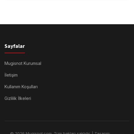
Sayfalar
Mugisnot Kurumsal
İletişim
Kullanım Koşulları
Gizlilik İlkeleri
© 2026 Mugisnot.com. Tüm hakları saklıdır. | Tasarım:
Rimors