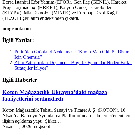
Borsa İstanbul Efor Yatırım (EFOR), Gen İlaç (GENIL), Hareket
Proje Taşımacılığı (HRKET), Kalyon Güneş Teknolojileri
(KLYPV), Mia Teknoloji (MIATK) ve Europap Tezol Kağıt’ı
(TEZOL) geri alım endeksinden çıkardı.
mugisnot.com
İlgili Yazılar:
Putin’den Grönland Açıklaması: “Kimin Malı Olduğu Bizim
İçin Önemsiz”
Altın Yatırımcıları Düşünceli: Büyük Oyuncular Neden Farklı
Stratejiler İzliyor?
İlgili Haberler
Koton Mağazacılık Ukrayna’daki mağaza
faaliyetlerini sonlandırdı
Koton Mağazacılık Tekstil Sanayi ve Ticaret A.Ş. (KOTON), 10
Nisan’da Kamuyu Aydınlatma Platformu’ndan haber ve söylentilere
ilişkin açıklama yaptı. Şirket…
Nisan 11, 2026
mugisnot