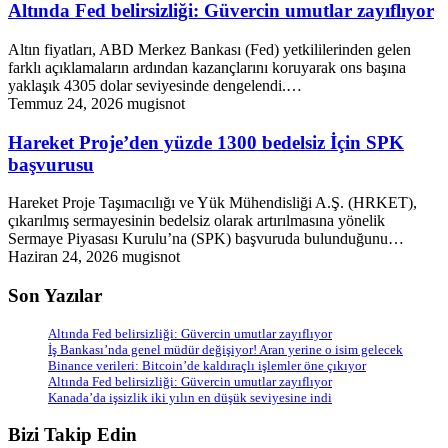
Altında Fed belirsizliği: Güvercin umutlar zayıflıyor
Altın fiyatları, ABD Merkez Bankası (Fed) yetkililerinden gelen
farklı açıklamaların ardından kazançlarını koruyarak ons başına
yaklaşık 4305 dolar seviyesinde dengelendi.…
Temmuz 24, 2026
mugisnot
Hareket Proje’den yüzde 1300 bedelsiz İçin SPK
başvurusu
Hareket Proje Taşımacılığı ve Yük Mühendisliği A.Ş. (HRKET),
çıkarılmış sermayesinin bedelsiz olarak artırılmasına yönelik
Sermaye Piyasası Kurulu’na (SPK) başvuruda bulunduğunu…
Haziran 24, 2026
mugisnot
Son Yazılar
Altında Fed belirsizliği: Güvercin umutlar zayıflıyor
İş Bankası’nda genel müdür değişiyor! Aran yerine o isim gelecek
Binance verileri: Bitcoin’de kaldıraçlı işlemler öne çıkıyor
Altında Fed belirsizliği: Güvercin umutlar zayıflıyor
Kanada’da işsizlik iki yılın en düşük seviyesine indi
Bizi Takip Edin