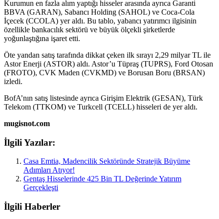
Kurumun en fazla alım yaptığı hisseler arasında ayrıca Garanti
BBVA (GARAN), Sabancı Holding (SAHOL) ve Coca-Cola
İçecek (CCOLA) yer aldı. Bu tablo, yabancı yatırımcı ilgisinin
özellikle bankacılık sektörü ve büyük ölçekli şirketlerde
yoğunlaştığına işaret etti.
Öte yandan satış tarafında dikkat çeken ilk sırayı 2,29 milyar TL ile
Astor Enerji (ASTOR) aldı. Astor’u Tüpraş (TUPRS), Ford Otosan
(FROTO), CVK Maden (CVKMD) ve Borusan Boru (BRSAN)
izledi.
BofA’nın satış listesinde ayrıca Girişim Elektrik (GESAN), Türk
Telekom (TTKOM) ve Turkcell (TCELL) hisseleri de yer aldı.
mugisnot.com
İlgili Yazılar:
Casa Emtia, Madencilik Sektöründe Stratejik Büyüme
Adımları Atıyor!
Gentaş Hisselerinde 425 Bin TL Değerinde Yatırım
Gerçekleşti
İlgili Haberler