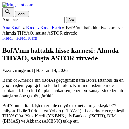
Menü
Ara:
Ara
Ana Sayfa
»
Kredi - Kredi Kartı
»
BofA’nın haftalık hisse karnesi:
Alımda THYAO, satışta ASTOR zirvede
Kredi - Kredi Kartı
BofA’nın haftalık hisse karnesi: Alımda
THYAO, satışta ASTOR zirvede
Yazar:
mugisnot
|
Haziran 14, 2026
Bank of America’nın (BofA) geçtiğimiz hafta Borsa İstanbul’da en
yoğun işlem yaptığı hisseler belli oldu. Kurumun işlemlerinde
bankacılık hisseleri ön plana çıkarken, enerji ve sanayi şirketlerinde
satışların öne çıktığı görüldü.
BofA’nın haftalık işlemlerinde en yüksek net alım yaklaşık 977
milyon TL ile Türk Hava Yolları (THYAO) hisselerinde gerçekleşti.
THYAO’yu Yapı Kredi (YKBNK), İş Bankası (ISCTR), BİM
(BIMAS) ve Akbank (AKBNK) takip etti.