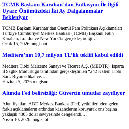
TCMB Başkanı Karahan’dan Enflasyon İle İlgili
Uyarı: Önümüzdeki İki Ay Dalgalanmalar
Bekleniyor
TCMB Başkanı Karahan’dan Önemli Para Politikası Açıklamaları
Türkiye Cumhuriyet Merkez Bankası (TCMB) Başkanı Fatih
Karahan, Londra ve New York’ta gerçekleştirdiği…
Ocak 15, 2026
mugisnot
Meditera’nın 10,7 milyon TL’lik teklifi kabul edildi
Meditera Tıbbi Malzeme Sanayi ve Ticaret A.Ş. (MEDTR), Isparta
İl Sağlık Müdürlüğü tarafından gerçekleştirilen “242 Kalem Tıbbi
Sarf, Biyomedikal ve…
Haziran 5, 2026
mugisnot
Altında Fed belirsizliği: Güvercin umutlar zayıflıyor
Altın fiyatları, ABD Merkez Bankası (Fed) yetkililerinden gelen
farklı açıklamaların ardından kazançlarını koruyarak ons başına
yaklaşık 4305 dolar seviyesinde dengelendi.…
Nisan 10, 2026
mugisnot