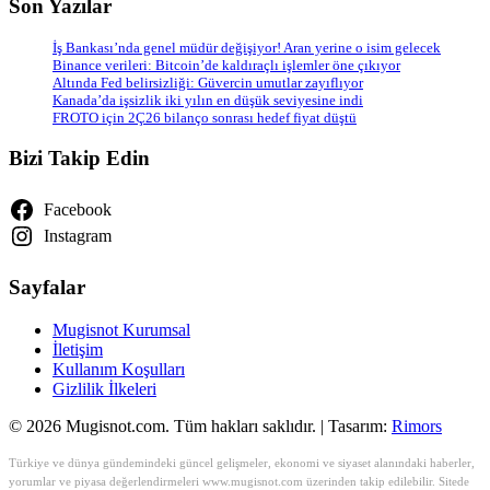
Son Yazılar
İş Bankası’nda genel müdür değişiyor! Aran yerine o isim gelecek
Binance verileri: Bitcoin’de kaldıraçlı işlemler öne çıkıyor
Altında Fed belirsizliği: Güvercin umutlar zayıflıyor
Kanada’da işsizlik iki yılın en düşük seviyesine indi
FROTO için 2Ç26 bilanço sonrası hedef fiyat düştü
Bizi Takip Edin
Facebook
Instagram
Sayfalar
Mugisnot Kurumsal
İletişim
Kullanım Koşulları
Gizlilik İlkeleri
© 2026 Mugisnot.com. Tüm hakları saklıdır. | Tasarım:
Rimors
Türkiye ve dünya gündemindeki güncel gelişmeler, ekonomi ve siyaset alanındaki haberler,
yorumlar ve piyasa değerlendirmeleri www.mugisnot.com üzerinden takip edilebilir. Sitede