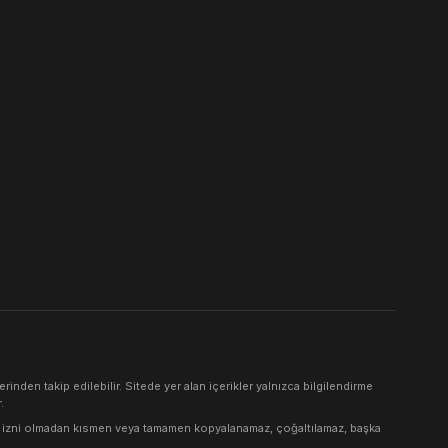
en takip edilebilir. Sitede yer alan içerikler yalnızca bilgilendirme
.
yazılı izni olmadan kısmen veya tamamen kopyalanamaz, çoğaltılamaz, başka