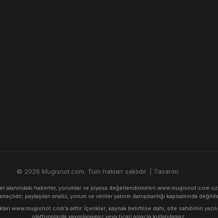
© 2026 Mugisnot.com. Tüm hakları saklıdır. | Tasarım:
Rimors
alanındaki haberler, yorumlar ve piyasa değerlendirmeleri www.mugisnot.com üzerind
amaçlıdır; paylaşılan analiz, yorum ve veriler yatırım danışmanlığı kapsamında değildir
hakları www.mugisnot.com'a aittir. İçerikler; kaynak belirtilse dahi, site sahibinin 
platformlarda yayımlanamaz veya ticari amaçla kullanılamaz.