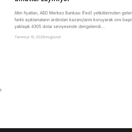
Altın fiyatları, ABD Merkez Bankası (Fed) yetkililerinden gele
farklı açıklamaların ardından kazançlarını koruyarak ons başı
yaklaşık 4305 dolar seviyesinde dengelendi.…
Temmuz 15, 2026
mugisnot
t