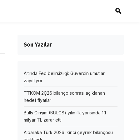
Son Yazılar
Altında Fed belirsizliği: Güvercin umutlar
zayıflıyor
TTKOM 2Ç26 bilanço sonrası açıklanan
hedef fiyatlar
Bulls Girişim (BULGS) yılın ilk yarısında 1,1
milyar TL zarar etti
Albaraka Türk 2026 ikinci çeyrek bilançosu
açıklandı