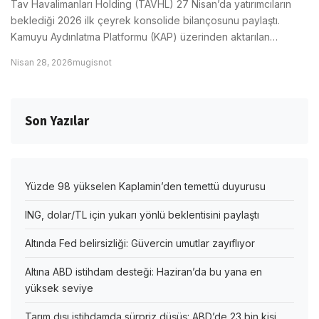
Tav Havalimanları Holding (TAVHL) 27 Nisan’da yatırımcıların
beklediği 2026 ilk çeyrek konsolide bilançosunu paylaştı.
Kamuyu Aydınlatma Platformu (KAP) üzerinden aktarılan…
Nisan 28, 2026
mugisnot
Son Yazılar
Yüzde 98 yükselen Kaplamin’den temettü duyurusu
ING, dolar/TL için yukarı yönlü beklentisini paylaştı
Altında Fed belirsizliği: Güvercin umutlar zayıflıyor
Altına ABD istihdam desteği: Haziran’da bu yana en
yüksek seviye
Tarım dışı istihdamda sürpriz düşüş: ABD’de 23 bin kişi