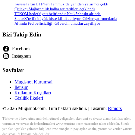
Küresel altın ETF’leri Temmuz’da yeniden yatırımcı çekti
Çitlekçi Mağazacılık halka arz tarihleri açıklandı
TTKOM hedef fiyatı belirlendi: Net kâr baskı altında
SpaceX’te ilk büyük hisse kilidi açılıyor: Gözler yatırımcılarda
Altında Fed belirsizliği: Güvercin umutlar zayıflıyor
Bizi Takip Edin
Facebook
Instagram
Sayfalar
Mugisnot Kurumsal
İletişim
Kullanım Koşulları
Gizlilik İlkeleri
© 2026 Mugisnot.com. Tüm hakları saklıdır. | Tasarım:
Rimors
Türkiye ve dünya gündemindeki güncel gelişmeler, ekonomi ve siyaset alanındaki haberler,
yorumlar ve piyasa değerlendirmeleri www.mugisnot.com üzerinden takip edilebilir. Sitede
yer alan içerikler yalnızca bilgilendirme amaçlıdır; paylaşılan analiz, yorum ve veriler yatırım
danışmanlığı kapsamında değildir.