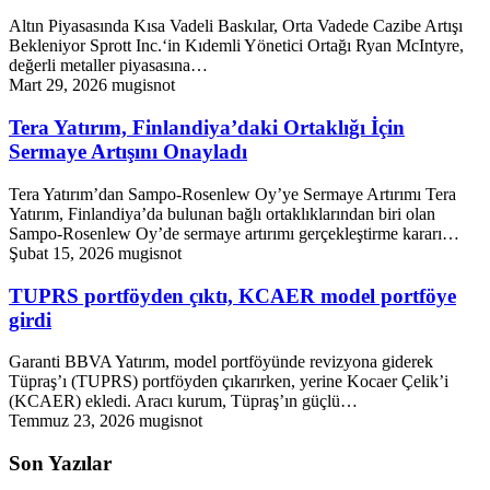
Altın Piyasasında Kısa Vadeli Baskılar, Orta Vadede Cazibe Artışı
Bekleniyor Sprott Inc.‘in Kıdemli Yönetici Ortağı Ryan McIntyre,
değerli metaller piyasasına…
Mart 29, 2026
mugisnot
Tera Yatırım, Finlandiya’daki Ortaklığı İçin
Sermaye Artışını Onayladı
Tera Yatırım’dan Sampo-Rosenlew Oy’ye Sermaye Artırımı Tera
Yatırım, Finlandiya’da bulunan bağlı ortaklıklarından biri olan
Sampo-Rosenlew Oy’de sermaye artırımı gerçekleştirme kararı…
Şubat 15, 2026
mugisnot
TUPRS portföyden çıktı, KCAER model portföye
girdi
Garanti BBVA Yatırım, model portföyünde revizyona giderek
Tüpraş’ı (TUPRS) portföyden çıkarırken, yerine Kocaer Çelik’i
(KCAER) ekledi. Aracı kurum, Tüpraş’ın güçlü…
Temmuz 23, 2026
mugisnot
Son Yazılar