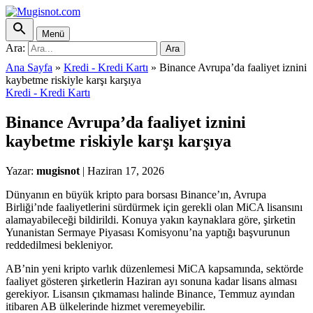
Menü
Ara:
Ara
Ana Sayfa
»
Kredi - Kredi Kartı
»
Binance Avrupa’da faaliyet iznini
kaybetme riskiyle karşı karşıya
Kredi - Kredi Kartı
Binance Avrupa’da faaliyet iznini
kaybetme riskiyle karşı karşıya
Yazar:
mugisnot
|
Haziran 17, 2026
Dünyanın en büyük kripto para borsası Binance’ın, Avrupa
Birliği’nde faaliyetlerini sürdürmek için gerekli olan MiCA lisansını
alamayabileceği bildirildi. Konuya yakın kaynaklara göre, şirketin
Yunanistan Sermaye Piyasası Komisyonu’na yaptığı başvurunun
reddedilmesi bekleniyor.
AB’nin yeni kripto varlık düzenlemesi MiCA kapsamında, sektörde
faaliyet gösteren şirketlerin Haziran ayı sonuna kadar lisans alması
gerekiyor. Lisansın çıkmaması halinde Binance, Temmuz ayından
itibaren AB ülkelerinde hizmet veremeyebilir.