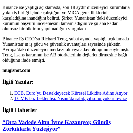
Binance ise yaptığı açıklamada, son 18 aydır düzenleyici kurumlarla
yakın iş birliği içinde çalıştığını ve MiCA gerekliliklerini
karşıladığına inandığını belirtti. Şirket, Yunanistan’daki düzenleyici
kurumun başvuru incelemesini tamamladığını ve şu ana kadar
olumsuz bir bildirim yapılmadığını vurguladı.
Binance Eş CEO’su Richard Teng, şubat ayında yaptığı açıklamada
Yunanistan’ın iş gücü ve güvenlik avantajları sayesinde şirketin
Avrupa’daki düzenleyici merkezi olmaya aday olduğunu söylemişti.
Teng, lisans kararının ise AB otoritelerinin değerlendirmesine bağlı
olduğunu ifade etmişti.
mugisnot.com
İlgili Yazılar:
ECB, Euro’yu Destekleyecek Küresel Likidite Adımı Atıyor
TCMB faiz beklentisi: Nisan’da sabit, yıl sonu yukarı revize
İlgili Haberler
“Orta Vadede Altın İvme Kazanıyor, Gümüş
Zorluklarla Yüzleşiyor”