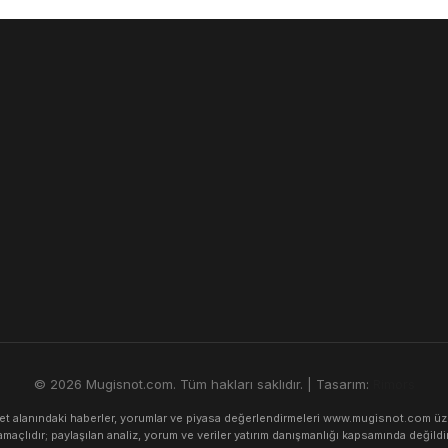
© 2026 Mugisnot.com. Tüm hakları saklıdır. | Tasarım:
Rimors
alanındaki haberler, yorumlar ve piyasa değerlendirmeleri www.mugisnot.com üzerind
amaçlıdır; paylaşılan analiz, yorum ve veriler yatırım danışmanlığı kapsamında değildir