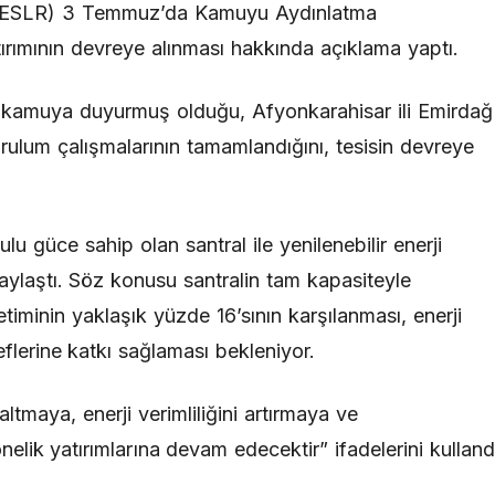
 (BESLR) 3 Temmuz’da Kamuyu Aydınlatma
tırımının devreye alınması hakkında açıklama yaptı.
 kamuya duyurmuş olduğu, Afyonkarahisar ili Emirdağ
urulum çalışmalarının tamamlandığını, tesisin devreye
 güce sahip olan santral ile yenilenebilir enerji
paylaştı. Söz konusu santralin tam kapasiteyle
üketiminin yaklaşık yüzde 16’sının karşılanması, enerji
deflerine katkı sağlaması bekleniyor.
ltmaya, enerji verimliliğini artırmaya ve
nelik yatırımlarına devam edecektir” ifadelerini kulland