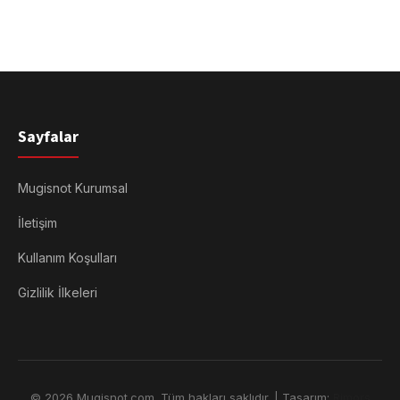
Sayfalar
Mugisnot Kurumsal
İletişim
Kullanım Koşulları
Gizlilik İlkeleri
© 2026 Mugisnot.com. Tüm hakları saklıdır. | Tasarım:
Rimors