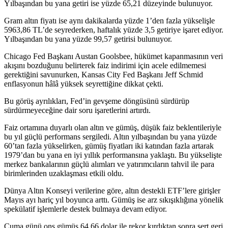
Yılbaşından bu yana getiri ise yüzde 65,21 düzeyinde bulunuyor.
Gram altın fiyatı ise aynı dakikalarda yüzde 1’den fazla yükselişle
5963,86 TL’de seyrederken, haftalık yüzde 3,5 getiriye işaret ediyor.
Yılbaşından bu yana yüzde 99,57 getirisi bulunuyor.
Chicago Fed Başkanı Austan Goolsbee, hükümet kapanmasının veri
akışını bozduğunu belirterek faiz indirimi için acele edilmemesi
gerektiğini savunurken, Kansas City Fed Başkanı Jeff Schmid
enflasyonun hâlâ yüksek seyrettiğine dikkat çekti.
Bu görüş ayrılıkları, Fed’in gevşeme döngüsünü sürdürüp
sürdürmeyeceğine dair soru işaretlerini artırdı.
Faiz ortamına duyarlı olan altın ve gümüş, düşük faiz beklentileriyle
bu yıl güçlü performans sergiledi. Altın yılbaşından bu yana yüzde
60’tan fazla yükselirken, gümüş fiyatları iki katından fazla artarak
1979’dan bu yana en iyi yıllık performansına yaklaştı. Bu yükselişte
merkez bankalarının güçlü alımları ve yatırımcıların tahvil ile para
birimlerinden uzaklaşması etkili oldu.
Dünya Altın Konseyi verilerine göre, altın destekli ETF’lere girişler
Mayıs ayı hariç yıl boyunca arttı. Gümüş ise arz sıkışıklığına yönelik
spekülatif işlemlerle destek bulmaya devam ediyor.
Cuma günü ons gümüş 64,66 dolar ile rekor kırdıktan sonra sert geri