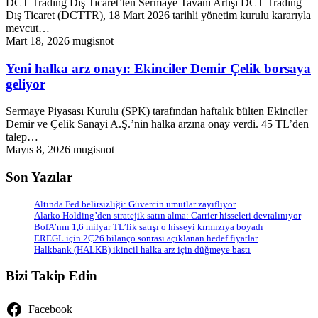
DCT Trading Dış Ticaret’ten Sermaye Tavanı Artışı DCT Trading
Dış Ticaret (DCTTR), 18 Mart 2026 tarihli yönetim kurulu kararıyla
mevcut…
Mart 18, 2026
mugisnot
Yeni halka arz onayı: Ekinciler Demir Çelik borsaya
geliyor
Sermaye Piyasası Kurulu (SPK) tarafından haftalık bülten Ekinciler
Demir ve Çelik Sanayi A.Ş.’nin halka arzına onay verdi. 45 TL’den
talep…
Mayıs 8, 2026
mugisnot
Son Yazılar
Altında Fed belirsizliği: Güvercin umutlar zayıflıyor
Alarko Holding’den stratejik satın alma: Carrier hisseleri devralınıyor
BofA’nın 1,6 milyar TL’lik satışı o hisseyi kırmızıya boyadı
EREGL için 2Ç26 bilanço sonrası açıklanan hedef fiyatlar
Halkbank (HALKB) ikincil halka arz için düğmeye bastı
Bizi Takip Edin
Facebook