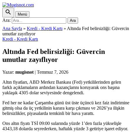
Menü
Ara:
Ara
Ana Sayfa
»
Kredi - Kredi Kartı
»
Altında Fed belirsizliği: Güvercin
umutlar zayıflıyor
Kredi - Kredi Kartı
Altında Fed belirsizliği: Güvercin
umutlar zayıflıyor
Yazar:
mugisnot
|
Temmuz 7, 2026
Altın fiyatları, ABD Merkez Bankası (Fed) yetkililerinden gelen
farklı açıklamaların ardından kazançlarını koruyarak ons başına
yaklaşık 4305 dolar seviyesinde dengelendi.
Fed her ne kadar Çarşamba günü üst üste üçüncü kez faiz indirimine
gitmiş olsa da üç yetkilinin karara karşı çıkması ve 2026’ya ilişkin
belirsizlikler, piyasalarda temkinli bir hava yarattı.
Ons altın fiyatı TSİ 09:00 sularında yüzde 1’den fazla yükselişle
4343,18 dolarda seyrederken, haftalık yüzde 3 getiriye işaret ediyor.