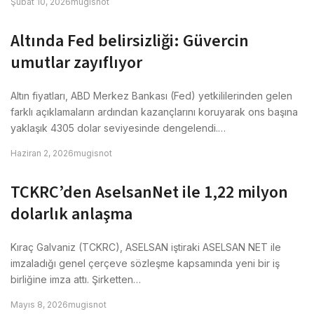
Şubat 10, 2026
mugisnot
Altında Fed belirsizliği: Güvercin
umutlar zayıflıyor
Altın fiyatları, ABD Merkez Bankası (Fed) yetkililerinden gelen
farklı açıklamaların ardından kazançlarını koruyarak ons başına
yaklaşık 4305 dolar seviyesinde dengelendi.…
Haziran 2, 2026
mugisnot
TCKRC’den AselsanNet ile 1,22 milyon
dolarlık anlaşma
Kıraç Galvaniz (TCKRC), ASELSAN iştiraki ASELSAN NET ile
imzaladığı genel çerçeve sözleşme kapsamında yeni bir iş
birliğine imza attı. Şirketten…
Mayıs 8, 2026
mugisnot