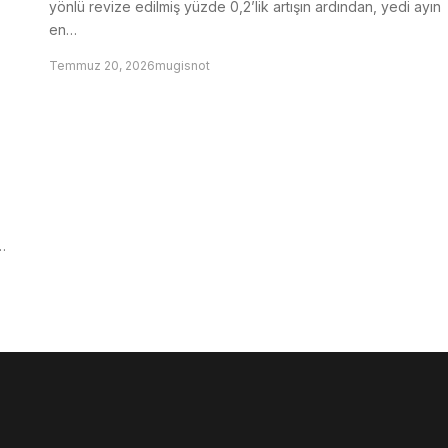
yönlü revize edilmiş yüzde 0,2’lik artışın ardından, yedi ayın
en…
Temmuz 20, 2026
mugisnot
…