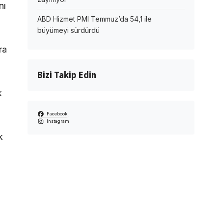
nı
ABD Hizmet PMI Temmuz’da 54,1 ile
büyümeyi sürdürdü
ra
Bizi Takip Edin
k
Facebook
Instagram
k