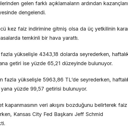
lerinden gelen farklı açıklamaların ardından kazançları
yesinde dengelendi.
kez faiz indirimine gitmiş olsa da üç yetkilinin kara
yasalarda temkinli bir hava yarattı.
 fazla yükselişle 4343,18 dolarda seyrederken, haftalı
yana getiri ise yüzde 65,21 düzeyinde bulunuyor.
en fazla yükselişle 5963,86 TL’de seyrederken, haftalı
u yana yüzde 99,57 getirisi bulunuyor.
kapanmasının veri akışını bozduğunu belirterek faiz
nurken, Kansas City Fed Başkanı Jeff Schmid
ti.