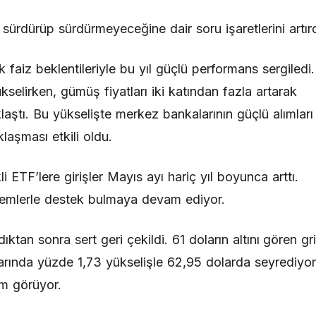
ürdürüp sürdürmeyeceğine dair soru işaretlerini artırd
 faiz beklentileriyle bu yıl güçlü performans sergiledi.
selirken, gümüş fiyatları iki katından fazla artarak
laştı. Bu yükselişte merkez bankalarının güçlü alımları
klaşması etkili oldu.
i ETF’lere girişler Mayıs ayı hariç yıl boyunca arttı.
işlemlerle destek bulmaya devam ediyor.
tan sonra sert geri çekildi. 61 doların altını gören gr
rında yüzde 1,73 yükselişle 62,95 dolarda seyrediyor
em görüyor.