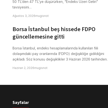
50 TL’den 47 TL’ye düşürürken, “Endeks Üzeri Getiri”
tavsiyesini…
Ağustos 3, 2026
mugisnot
Borsa İstanbul beş hissede FDPO
güncellemesine gitti
Borsa İstanbul, endeks hesaplamalarında kullanılan fiili
dolaşımdaki pay oranlarında (FDPO) değişikliğe gidildiğini
açıkladı. Söz konusu değişiklikler 3 Haziran 2026 tarihinden
Haziran 2, 2026
mugisnot
Sayfalar