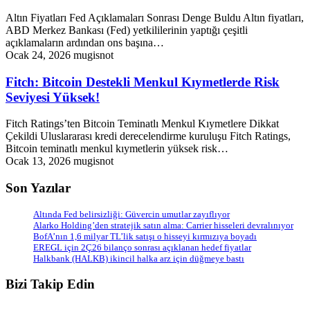
Altın Fiyatları Fed Açıklamaları Sonrası Denge Buldu Altın fiyatları,
ABD Merkez Bankası (Fed) yetkililerinin yaptığı çeşitli
açıklamaların ardından ons başına…
Ocak 24, 2026
mugisnot
Fitch: Bitcoin Destekli Menkul Kıymetlerde Risk
Seviyesi Yüksek!
Fitch Ratings’ten Bitcoin Teminatlı Menkul Kıymetlere Dikkat
Çekildi Uluslararası kredi derecelendirme kuruluşu Fitch Ratings,
Bitcoin teminatlı menkul kıymetlerin yüksek risk…
Ocak 13, 2026
mugisnot
Son Yazılar
Altında Fed belirsizliği: Güvercin umutlar zayıflıyor
Alarko Holding’den stratejik satın alma: Carrier hisseleri devralınıyor
BofA’nın 1,6 milyar TL’lik satışı o hisseyi kırmızıya boyadı
EREGL için 2Ç26 bilanço sonrası açıklanan hedef fiyatlar
Halkbank (HALKB) ikincil halka arz için düğmeye bastı
Bizi Takip Edin