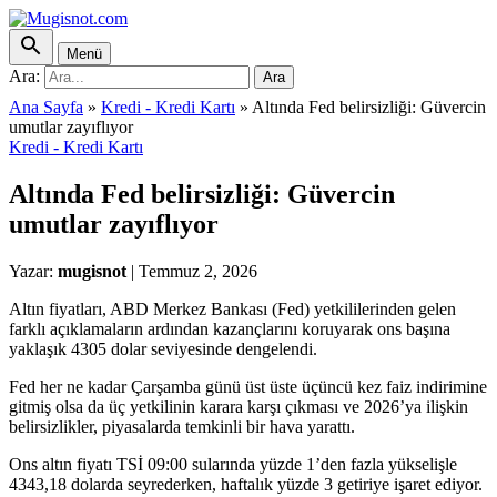
Menü
Ara:
Ara
Ana Sayfa
»
Kredi - Kredi Kartı
»
Altında Fed belirsizliği: Güvercin
umutlar zayıflıyor
Kredi - Kredi Kartı
Altında Fed belirsizliği: Güvercin
umutlar zayıflıyor
Yazar:
mugisnot
|
Temmuz 2, 2026
Altın fiyatları, ABD Merkez Bankası (Fed) yetkililerinden gelen
farklı açıklamaların ardından kazançlarını koruyarak ons başına
yaklaşık 4305 dolar seviyesinde dengelendi.
Fed her ne kadar Çarşamba günü üst üste üçüncü kez faiz indirimine
gitmiş olsa da üç yetkilinin karara karşı çıkması ve 2026’ya ilişkin
belirsizlikler, piyasalarda temkinli bir hava yarattı.
Ons altın fiyatı TSİ 09:00 sularında yüzde 1’den fazla yükselişle
4343,18 dolarda seyrederken, haftalık yüzde 3 getiriye işaret ediyor.