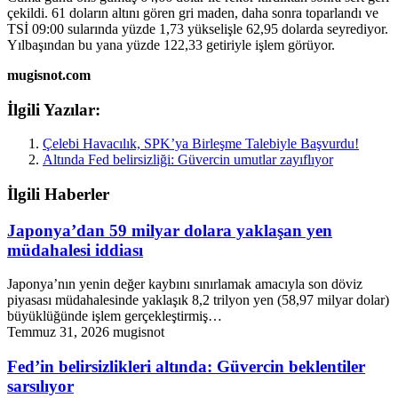
çekildi. 61 doların altını gören gri maden, daha sonra toparlandı ve
TSİ 09:00 sularında yüzde 1,73 yükselişle 62,95 dolarda seyrediyor.
Yılbaşından bu yana yüzde 122,33 getiriyle işlem görüyor.
mugisnot.com
İlgili Yazılar:
Çelebi Havacılık, SPK’ya Birleşme Talebiyle Başvurdu!
Altında Fed belirsizliği: Güvercin umutlar zayıflıyor
İlgili Haberler
Japonya’dan 59 milyar dolara yaklaşan yen
müdahalesi iddiası
Japonya’nın yenin değer kaybını sınırlamak amacıyla son döviz
piyasası müdahalesinde yaklaşık 8,2 trilyon yen (58,97 milyar dolar)
büyüklüğünde işlem gerçekleştirmiş…
Temmuz 31, 2026
mugisnot
Fed’in belirsizlikleri altında: Güvercin beklentiler
sarsılıyor