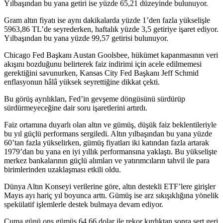
Yılbaşından bu yana getiri ise yüzde 65,21 düzeyinde bulunuyor.
Gram altın fiyatı ise aynı dakikalarda yüzde 1’den fazla yükselişle
5963,86 TL’de seyrederken, haftalık yüzde 3,5 getiriye işaret ediyor.
Yılbaşından bu yana yüzde 99,57 getirisi bulunuyor.
Chicago Fed Başkanı Austan Goolsbee, hükümet kapanmasının veri
akışını bozduğunu belirterek faiz indirimi için acele edilmemesi
gerektiğini savunurken, Kansas City Fed Başkanı Jeff Schmid
enflasyonun hâlâ yüksek seyrettiğine dikkat çekti.
Bu görüş ayrılıkları, Fed’in gevşeme döngüsünü sürdürüp
sürdürmeyeceğine dair soru işaretlerini artırdı.
Faiz ortamına duyarlı olan altın ve gümüş, düşük faiz beklentileriyle
bu yıl güçlü performans sergiledi. Altın yılbaşından bu yana yüzde
60’tan fazla yükselirken, gümüş fiyatları iki katından fazla artarak
1979’dan bu yana en iyi yıllık performansına yaklaştı. Bu yükselişte
merkez bankalarının güçlü alımları ve yatırımcıların tahvil ile para
birimlerinden uzaklaşması etkili oldu.
Dünya Altın Konseyi verilerine göre, altın destekli ETF’lere girişler
Mayıs ayı hariç yıl boyunca arttı. Gümüş ise arz sıkışıklığına yönelik
spekülatif işlemlerle destek bulmaya devam ediyor.
Cuma günü ons gümüş 64,66 dolar ile rekor kırdıktan sonra sert geri