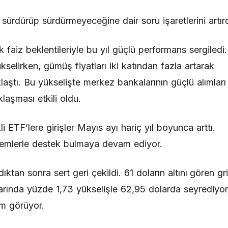
ürdürüp sürdürmeyeceğine dair soru işaretlerini artırd
 faiz beklentileriyle bu yıl güçlü performans sergiledi.
selirken, gümüş fiyatları iki katından fazla artarak
laştı. Bu yükselişte merkez bankalarının güçlü alımları
klaşması etkili oldu.
i ETF’lere girişler Mayıs ayı hariç yıl boyunca arttı.
işlemlerle destek bulmaya devam ediyor.
tan sonra sert geri çekildi. 61 doların altını gören gr
rında yüzde 1,73 yükselişle 62,95 dolarda seyrediyor
em görüyor.