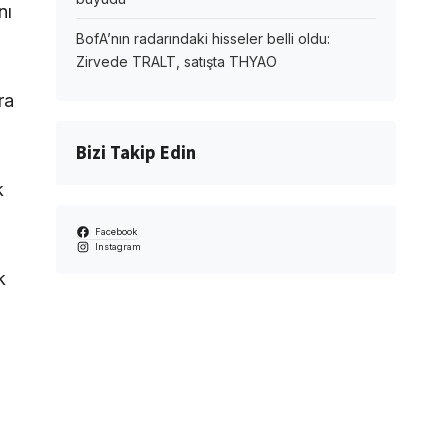
nı
BofA’nın radarındaki hisseler belli oldu:
Zirvede TRALT, satışta THYAO
ra
Bizi Takip Edin
k
Facebook
Instagram
k