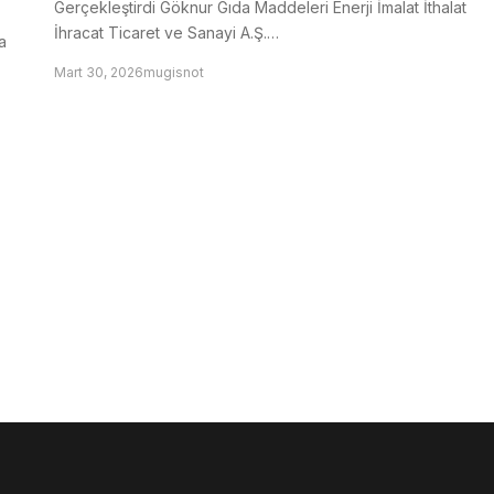
Gerçekleştirdi Göknur Gıda Maddeleri Enerji İmalat İthalat
İhracat Ticaret ve Sanayi A.Ş.…
a
Mart 30, 2026
mugisnot