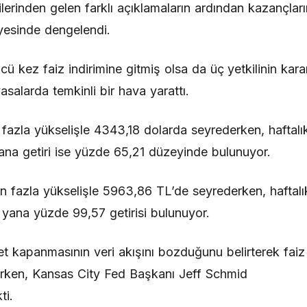
lerinden gelen farklı açıklamaların ardından kazançları
yesinde dengelendi.
kez faiz indirimine gitmiş olsa da üç yetkilinin kara
yasalarda temkinli bir hava yarattı.
 fazla yükselişle 4343,18 dolarda seyrederken, haftalı
yana getiri ise yüzde 65,21 düzeyinde bulunuyor.
en fazla yükselişle 5963,86 TL’de seyrederken, haftalı
u yana yüzde 99,57 getirisi bulunuyor.
kapanmasının veri akışını bozduğunu belirterek faiz
nurken, Kansas City Fed Başkanı Jeff Schmid
ti.