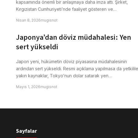
kapsamında önemli bir anlaşmaya daha imza attı. Şirket,
Kırgızistan Cumhuriyeti’nde faaliyet gösteren ve…
Nisan 8, 2026
mugisnot
Japonya’dan döviz müdahalesi: Yen
sert yükseldi
Japon yeni, hükümetin döviz piyasasına müdahalesinin
ardından sert yükseldi. Resmi açıklama yapılmasa da yetkilil
yakın kaynaklar, Tokyo’nun dolar satarak yen…
Mayıs 1, 2026
mugisnot
Sayfalar