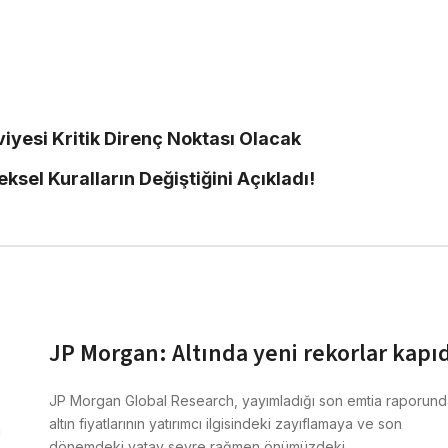
iyesi Kritik Direnç Noktası Olacak
ksel Kuralların Değiştiğini Açıkladı!
JP Morgan: Altında yeni rekorlar kapı
JP Morgan Global Research, yayımladığı son emtia raporund
altın fiyatlarının yatırımcı ilgisindeki zayıflamaya ve son
i
dönemdeki yatay seyre rağmen önümüzdeki…