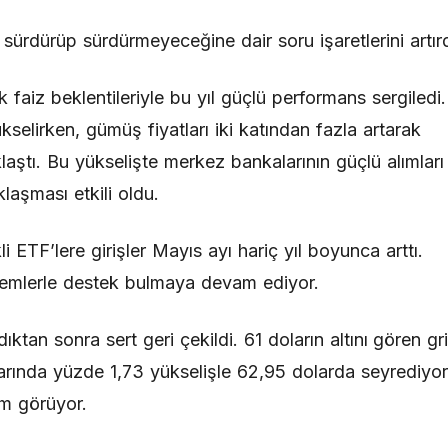
ürdürüp sürdürmeyeceğine dair soru işaretlerini artırd
 faiz beklentileriyle bu yıl güçlü performans sergiledi.
selirken, gümüş fiyatları iki katından fazla artarak
laştı. Bu yükselişte merkez bankalarının güçlü alımları
klaşması etkili oldu.
i ETF’lere girişler Mayıs ayı hariç yıl boyunca arttı.
işlemlerle destek bulmaya devam ediyor.
tan sonra sert geri çekildi. 61 doların altını gören gr
rında yüzde 1,73 yükselişle 62,95 dolarda seyrediyor
em görüyor.