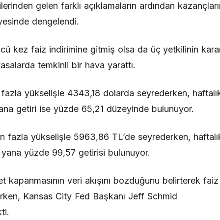
lerinden gelen farklı açıklamaların ardından kazançları
yesinde dengelendi.
kez faiz indirimine gitmiş olsa da üç yetkilinin kara
yasalarda temkinli bir hava yarattı.
 fazla yükselişle 4343,18 dolarda seyrederken, haftalı
yana getiri ise yüzde 65,21 düzeyinde bulunuyor.
en fazla yükselişle 5963,86 TL’de seyrederken, haftalı
u yana yüzde 99,57 getirisi bulunuyor.
kapanmasının veri akışını bozduğunu belirterek faiz
nurken, Kansas City Fed Başkanı Jeff Schmid
ti.