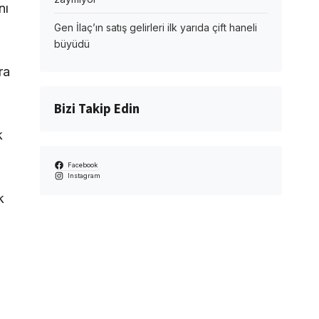
nı
Gen İlaç’ın satış gelirleri ilk yarıda çift haneli
büyüdü
ra
Bizi Takip Edin
k
Facebook
Instagram
k