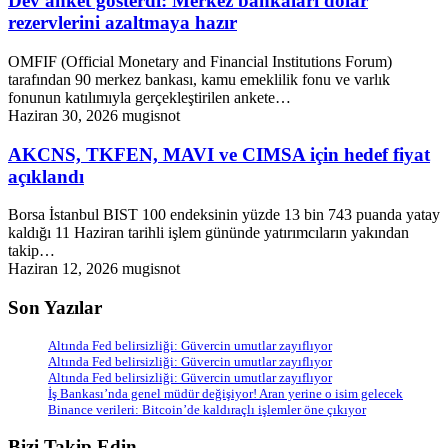
Dev anket gösterdi: Merkez bankaları dolar
rezervlerini azaltmaya hazır
OMFIF (Official Monetary and Financial Institutions Forum)
tarafından 90 merkez bankası, kamu emeklilik fonu ve varlık
fonunun katılımıyla gerçekleştirilen ankete…
Haziran 30, 2026
mugisnot
AKCNS, TKFEN, MAVI ve CIMSA için hedef fiyat
açıklandı
Borsa İstanbul BIST 100 endeksinin yüzde 13 bin 743 puanda yatay
kaldığı 11 Haziran tarihli işlem gününde yatırımcıların yakından
takip…
Haziran 12, 2026
mugisnot
Son Yazılar
Altında Fed belirsizliği: Güvercin umutlar zayıflıyor
Altında Fed belirsizliği: Güvercin umutlar zayıflıyor
Altında Fed belirsizliği: Güvercin umutlar zayıflıyor
İş Bankası’nda genel müdür değişiyor! Aran yerine o isim gelecek
Binance verileri: Bitcoin’de kaldıraçlı işlemler öne çıkıyor
Bizi Takip Edin