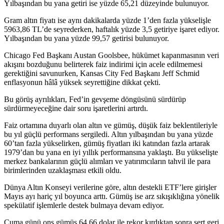
Yılbaşından bu yana getiri ise yüzde 65,21 düzeyinde bulunuyor.
Gram altın fiyatı ise aynı dakikalarda yüzde 1’den fazla yükselişle
5963,86 TL’de seyrederken, haftalık yüzde 3,5 getiriye işaret ediyor.
Yılbaşından bu yana yüzde 99,57 getirisi bulunuyor.
Chicago Fed Başkanı Austan Goolsbee, hükümet kapanmasının veri
akışını bozduğunu belirterek faiz indirimi için acele edilmemesi
gerektiğini savunurken, Kansas City Fed Başkanı Jeff Schmid
enflasyonun hâlâ yüksek seyrettiğine dikkat çekti.
Bu görüş ayrılıkları, Fed’in gevşeme döngüsünü sürdürüp
sürdürmeyeceğine dair soru işaretlerini artırdı.
Faiz ortamına duyarlı olan altın ve gümüş, düşük faiz beklentileriyle
bu yıl güçlü performans sergiledi. Altın yılbaşından bu yana yüzde
60’tan fazla yükselirken, gümüş fiyatları iki katından fazla artarak
1979’dan bu yana en iyi yıllık performansına yaklaştı. Bu yükselişte
merkez bankalarının güçlü alımları ve yatırımcıların tahvil ile para
birimlerinden uzaklaşması etkili oldu.
Dünya Altın Konseyi verilerine göre, altın destekli ETF’lere girişler
Mayıs ayı hariç yıl boyunca arttı. Gümüş ise arz sıkışıklığına yönelik
spekülatif işlemlerle destek bulmaya devam ediyor.
Cuma günü ons gümüş 64,66 dolar ile rekor kırdıktan sonra sert geri