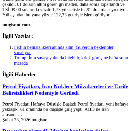
çekildi. 61 doların altını gören gri maden, daha sonra toparlandı ve
TSİ 09:00 sularında yüzde 1,73 yükselişle 62,95 dolarda seyrediyor.
Yılbaşından bu yana yüzde 122,33 getiriyle işlem görüyor.
mugisnot.com
İlgili Yazılar:
Fed’in belirsizlikleri altında altın: Güvercin beklentiler
sarsılıyor
Trump: İran savaşı yakında bitebilir, kritik görüşme hafta sonu
masada
İlgili Haberler
Petrol Fiyatları, İran Nükleer Müzakereleri ve Tarife
Belirsizlikleri Nedeniyle Geriledi
Petrol Fiyatları Haftaya Düşüşle Başladı Petrol fiyatları, yeni haftaya
yaklaşık %1 oranında bir düşüşle giriş yaptı. ABD ile İran
arasında…
Şubat 23, 2026
mugisnot