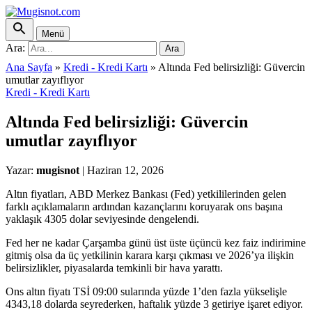
Menü
Ara:
Ara
Ana Sayfa
»
Kredi - Kredi Kartı
»
Altında Fed belirsizliği: Güvercin
umutlar zayıflıyor
Kredi - Kredi Kartı
Altında Fed belirsizliği: Güvercin
umutlar zayıflıyor
Yazar:
mugisnot
|
Haziran 12, 2026
Altın fiyatları, ABD Merkez Bankası (Fed) yetkililerinden gelen
farklı açıklamaların ardından kazançlarını koruyarak ons başına
yaklaşık 4305 dolar seviyesinde dengelendi.
Fed her ne kadar Çarşamba günü üst üste üçüncü kez faiz indirimine
gitmiş olsa da üç yetkilinin karara karşı çıkması ve 2026’ya ilişkin
belirsizlikler, piyasalarda temkinli bir hava yarattı.
Ons altın fiyatı TSİ 09:00 sularında yüzde 1’den fazla yükselişle
4343,18 dolarda seyrederken, haftalık yüzde 3 getiriye işaret ediyor.