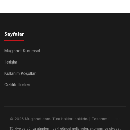
Sayfalar
Mugisnot Kurumsal
İletişim
Kullanım Koşulları
Gizlilik İlkeleri
© 2026 Mugisnot.com. Tüm hakları saklıdır. | Tasarım:
Rimors
Türkiye ve dünya gündemindeki güncel gelişmeler, ekonomi ve siyaset