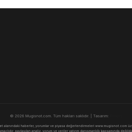
© 2026 Mugisnot.com. Tüm hakları saklıdır. | Tasarım:
Rimors
alanındaki haberler, yorumlar ve piyasa değerlendirmeleri www.mugisnot.com üzerind
amaçlıdır; paylaşılan analiz, yorum ve veriler yatırım danışmanlığı kapsamında değildir