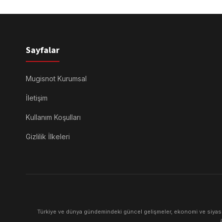
Sayfalar
Mugisnot Kurumsal
İletişim
Kullanım Koşulları
Gizlilik İlkeleri
Türkiye ve dünya gündemindeki güncel gelişmeler, ekonomi ve siyaset 