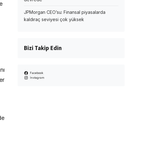
e
JPMorgan CEO’su: Finansal piyasalarda
kaldıraç seviyesi çok yüksek
Bizi Takip Edin
nı
Facebook
Instagram
er
de