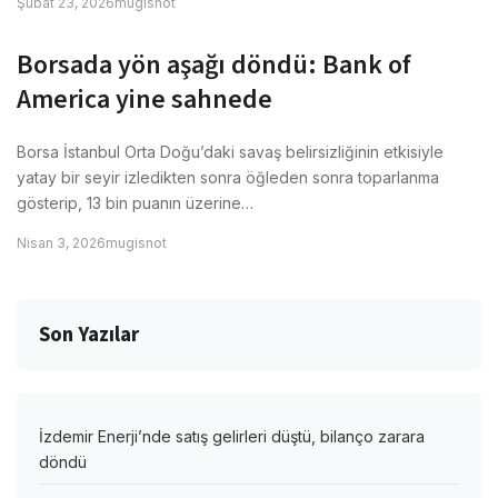
Şubat 23, 2026
mugisnot
Borsada yön aşağı döndü: Bank of
America yine sahnede
Borsa İstanbul Orta Doğu’daki savaş belirsizliğinin etkisiyle
yatay bir seyir izledikten sonra öğleden sonra toparlanma
gösterip, 13 bin puanın üzerine…
Nisan 3, 2026
mugisnot
Son Yazılar
İzdemir Enerji’nde satış gelirleri düştü, bilanço zarara
döndü