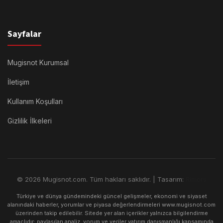
Sayfalar
Mugisnot Kurumsal
İletişim
Kullanım Koşulları
Gizlilik İlkeleri
© 2026 Mugisnot.com. Tüm hakları saklıdır. | Tasarım:
Rimors
Türkiye ve dünya gündemindeki güncel gelişmeler, ekonomi ve siyaset
alanındaki haberler, yorumlar ve piyasa değerlendirmeleri www.mugisnot.com
üzerinden takip edilebilir. Sitede yer alan içerikler yalnızca bilgilendirme
amaçlıdır; paylaşılan analiz, yorum ve veriler yatırım danışmanlığı kapsamında