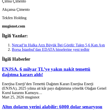
Çimsa Çimento
Akçansa Çimento
Tekfen Holding
mugisnot.com
İlgili Yazılar:
Netcad’in Halka Arzı Büyük İlgi Gördü: Talep 5,6 Katı Aştı
Borsa İstanbul’dan EDATA hisselerine yeni tedbir
İlgili Haberler
ENJSA, 6 milyar TL’ye yakın nakit temettü
dağıtma kararı aldı!
Enerjisa Enerji’den Temettü Dağıtım Kararı Enerjisa Enerji
(ENJSA), 2025 yılına ait kâr payı dağıtımına yönelik Olağan Genel
Kurul kararını Kamuyu…
Mart 25, 2026
mugisnot
Altın doların yerini alabilir: 6000 dolar senaryosu