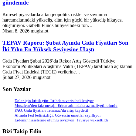
gündemde
Küresel piyasalarda artan jeopolitik riskler ve savunma
harcamalarındaki yükseliş, altın için güçlü bir yükseliş hikayesi
oluşturuyor. Gabelli Funds bünyesindeki fon…
Nisan 8, 2026
mugisnot
TEPAV Raporu: Şubat Ayında Gıda Fiyatları Son
İki Yılın En Yüksek Seviyesine Ulaştı
Gıda Fiyatları Şubat 2026’da Rekor Artış Gösterdi Türkiye
Ekonomi Politikaları Araştırma Vakfı (TEPAV) tarafından açıklanan
Gıda Fiyat Endeksi (TEGE) verilerine…
Şubat 27, 2026
mugisnot
Son Yazılar
Dolar için kritik gün: İstihdam verisi bekleniyor
Musalem’den faiz mesajı: Erken adım daha az maliyetli olurdu
FAO: Gıda fiyatları Temmuz’da artış kaydetti
Altında Fed belirsizliği: Güvercin umutlar zayıflıyor
Erdemir hisselerine olumlu revizyon: Tavsiye yükseltildi
Bizi Takip Edin