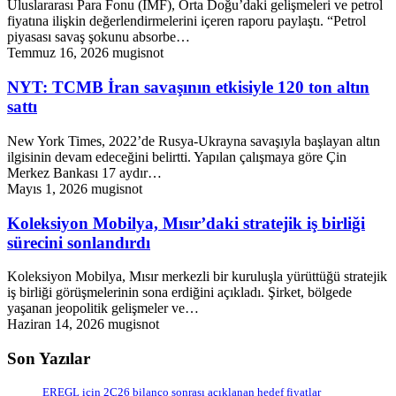
Uluslararası Para Fonu (IMF), Orta Doğu’daki gelişmeleri ve petrol
fiyatına ilişkin değerlendirmelerini içeren raporu paylaştı. “Petrol
piyasası savaş şokunu absorbe…
Temmuz 16, 2026
mugisnot
NYT: TCMB İran savaşının etkisiyle 120 ton altın
sattı
New York Times, 2022’de Rusya-Ukrayna savaşıyla başlayan altın
ilgisinin devam edeceğini belirtti. Yapılan çalışmaya göre Çin
Merkez Bankası 17 aydır…
Mayıs 1, 2026
mugisnot
Koleksiyon Mobilya, Mısır’daki stratejik iş birliği
sürecini sonlandırdı
Koleksiyon Mobilya, Mısır merkezli bir kuruluşla yürüttüğü stratejik
iş birliği görüşmelerinin sona erdiğini açıkladı. Şirket, bölgede
yaşanan jeopolitik gelişmeler ve…
Haziran 14, 2026
mugisnot
Son Yazılar
EREGL için 2Ç26 bilanço sonrası açıklanan hedef fiyatlar