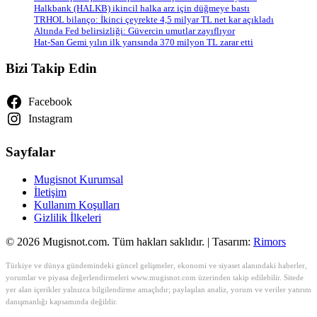
Halkbank (HALKB) ikincil halka arz için düğmeye bastı
TRHOL bilanço: İkinci çeyrekte 4,5 milyar TL net kar açıkladı
Altında Fed belirsizliği: Güvercin umutlar zayıflıyor
Hat-San Gemi yılın ilk yarısında 370 milyon TL zarar etti
Bizi Takip Edin
Facebook
Instagram
Sayfalar
Mugisnot Kurumsal
İletişim
Kullanım Koşulları
Gizlilik İlkeleri
© 2026 Mugisnot.com. Tüm hakları saklıdır. | Tasarım:
Rimors
Türkiye ve dünya gündemindeki güncel gelişmeler, ekonomi ve siyaset alanındaki haberler,
yorumlar ve piyasa değerlendirmeleri www.mugisnot.com üzerinden takip edilebilir. Sitede
yer alan içerikler yalnızca bilgilendirme amaçlıdır; paylaşılan analiz, yorum ve veriler yatırım
danışmanlığı kapsamında değildir.