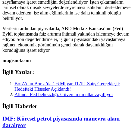
zayıflamaya işaret etmediğini değerlendiriyor. İşten çıkarmaların
tarihsel olarak düşük seviyelerde seyretmesi istihdamı desteklemeye
devam ederken, işe alım eğilimlerinin ise daha temkinli olduğu
belirtiliyor.
Verilerin ardından piyasalarda, ABD Merkez Bankası’nın (Fed)
Eylül toplantısında faiz artırımı ihtimali yakından izlenmeye devam
ediyor. Son değerlendirmeler, iş gücü piyasasındaki yavaşlamaya
rağmen ekonomik görünümün genel olarak dayanıklılığını
koruduğuna işaret ediyor.
mugisnot.com
İlgili Yazılar:
BofA’dan Borsa’da 1,6 Milyar TL’lik Satış Gerçekleşti:
Hedefteki Hisseler Açıklandı!
Altında Fed belirsizliği: Güvercin umutlar zayıflıyor
İlgili Haberler
IMF: Küresel petrol piyasasında manevra alanı
daralıyor